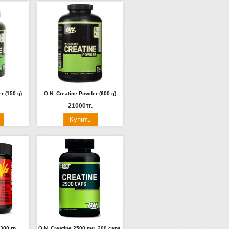
r (150 g)
O.N. Creatine Powder (600 g)
21000тг.
300 гр
O.N. Creatine 2500 mg, 200 caps.