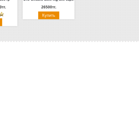
0тг.
26500тг.