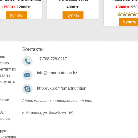
13500тг.
12000тг.
4000тг.
13000тг.
950
Контакты
ного
+7-708-728-0217
олько
ортпит из
info@smartnutrition.kz
атя за
е купить
http://vk.com/smartnutrition
бавки
Адрес магазина спортивного питания:
A,
г. Алматы, ул. Жамбыла 169
ице вы
ругое!
Рыскулова