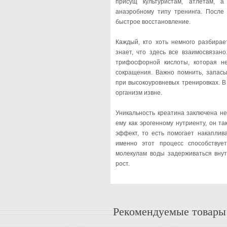
присущ культуристам, атлетам, а
анаэробному типу тренинга. После
быстрое восстановление.
Каждый, кто хоть немного разбирае
знает, что здесь все взаимосвязан
трифосфорной кислоты, которая н
сокращения. Важно помнить, запас
при высокоуровневых тренировках. 
организм извне.
Уникальность креатина заключена не
ему как эрогенному нутриенту, он 
эффект, то есть помогает накаплив
именно этот процесс способствует
молекулам воды задерживаться внут
рост.
Рекомендуемые товары