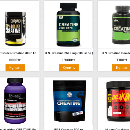
Maxler Golden Creatine 300г. Германия
O.N. Creatine 2500 mg (100 капс.)
O.N. Creatine Powde
6000тг.
19000тг.
3300тг.
Ultimate Nutrition CREATINE Monohydrate (300г)
RPS Creatine 500 гр
Mutant Creakong 