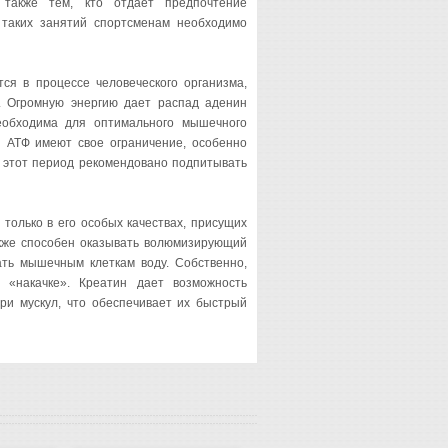
 также тем, кто отдает предпочтение
 таких занятий спортсменам необходимо
тся в процессе человеческого организма,
о. Огромную энергию дает распад аденин
еобходима для оптимального мышечного
ы АТФ имеют свое ограничение, особенно
В этот период рекомендовано подпитывать
 только в его особых качествах, присущих
также способен оказывать волюмизирующий
ать мышечным клеткам воду. Собственно,
 «накачке». Креатин дает возможность
ри мускул, что обеспечивает их быстрый