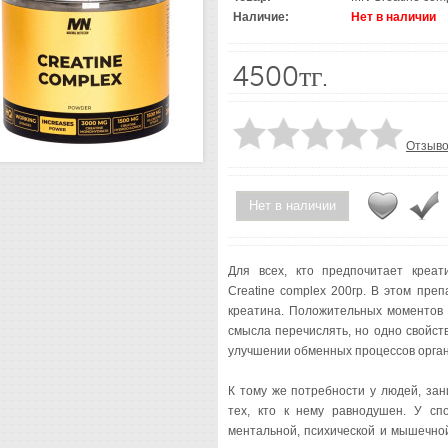
Наличие:
Нет в наличии
4500тг.
Отзыво
Нет в наличии
Для всех, кто предпочитает креат
Creatine complex 200гр. В этом пре
креатина. Положительных моментов 
смысла перечислять, но одно свойст
улучшении обменных процессов орга
К тому же потребности у людей, за
тех, кто к нему равнодушен. У сп
ментальной, психической и мышечно