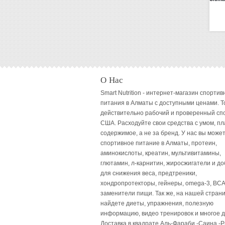
О Нас
Smart Nutrition - интернет-магазин спортив
питания в Алматы с доступными ценами. Т
действительно рабочий и проверенный сп
США. Расходуйте свои средства с умом, пл
содержимое, а не за бренд. У нас вы может
спортивное питание в Алматы, протеин,
аминокислоты, креатин, мультивитамины,
глютамин, л-карнитин, жиросжигатели и до
для снижения веса, предтреники,
хондропротекторы, гейнеры, omega-3, BCA
заменители пищи. Так же, на нашей стран
найдете диеты, упражнения, полезную
информацию, видео тренировок и многое д
Доставка в квадрате Аль-Фараби -Саина -