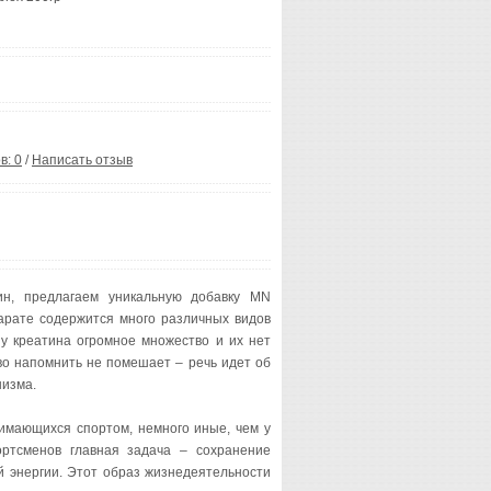
в: 0
/
Написать отзыв
ин, предлагаем уникальную добавку MN
парате содержится много различных видов
у креатина огромное множество и их нет
во напомнить не помешает – речь идет об
низма.
нимающихся спортом, немного иные, чем у
ортсменов главная задача – сохранение
й энергии. Этот образ жизнедеятельности