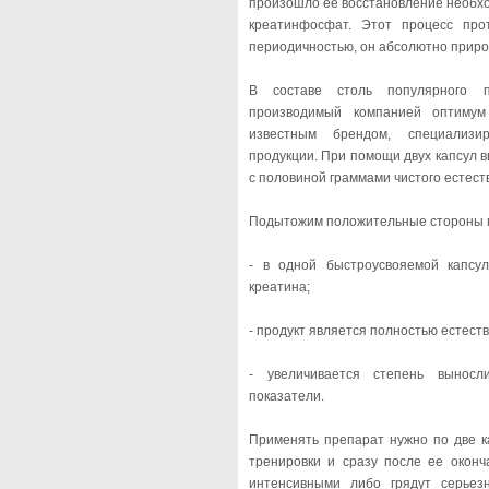
произошло ее восстановление необх
креатинфосфат. Этот процесс про
периодичностью, он абсолютно прир
В составе столь популярного п
производимый компанией оптимум
известным брендом, специализи
продукции. При помощи двух капсул 
с половиной граммами чистого естест
Подытожим положительные стороны п
- в одной быстроусвояемой капсу
креатина;
- продукт является полностью естест
- увеличивается степень выносл
показатели.
Применять препарат нужно по две к
тренировки и сразу после ее оконч
интенсивными либо грядут серьез