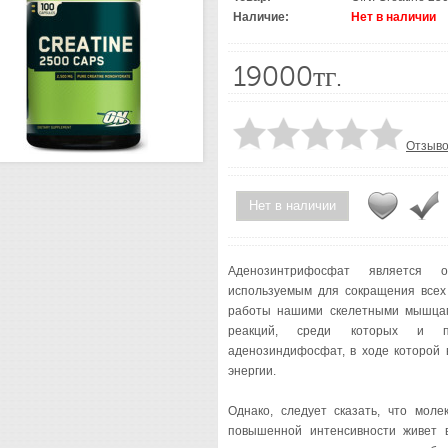
Наличие:
Нет в наличии
19000тг.
Отзыво
Нет в наличии
Аденозинтрифосфат является ос
используемым для сокращения всех
работы нашими скелетными мышцам
реакций, среди которых и п
аденозиндифосфат, в ходе которой
энергии.
Однако, следует сказать, что мол
повышенной интенсивности живет в