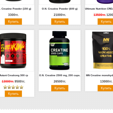
. Creatine Powder (150 g)
O.N. Creatine Powder (600 g)
3300тг.
21000тг.
13500тг.
1200
utant Creakong 300 гр
O.N. Creatine 2500 mg, 200 caps.
MN Creatine monohydr
13000тг.
9500тг.
26500тг.
13000тг.