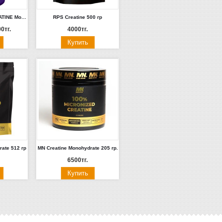
Ultimate Nutrition CREATINE Monohydrate (300г)
RPS Creatine 500 гр
0тг.
4000тг.
ate 512 гр
MN Creatine Monohydrate 205 гр.
6500тг.