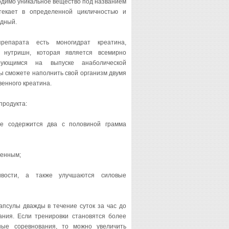
одимо уникальное вещество под названием
текает в определенной цикличностью и
одный.
репарата есть моногидрат креатина,
 нутришн, которая является всемирно
рующимся на выпуске анаболической
вы сможете наполнить свой организм двумя
венного креатина.
родукта:
ле содержится два с половиной грамма
венным;
ивости, а также улучшаются силовые
апсулы дважды в течение суток за час до
ания. Если тренировки становятся более
ные соревнования, то можно увеличить