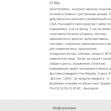
О Нас
Smart Nutrition - интернет-магазин спортив
питания в Алматы с доступными ценами. Т
действительно рабочий и проверенный сп
США. Расходуйте свои средства с умом, пл
содержимое, а не за бренд. У нас вы может
спортивное питание в Алматы, протеин,
аминокислоты, креатин, мультивитамины,
глютамин, л-карнитин, жиросжигатели и до
для снижения веса, предтреники,
хондропротекторы, гейнеры, omega-3, BCA
заменители пищи. Так же, на нашей стран
найдете диеты, упражнения, полезную
информацию, видео тренировок и многое д
Доставка в квадрате Аль-Фараби -Саина -
-Достык - 1200тг. За пределы квадрата - от 
Возможна отправка по Казахстану. График
ПН-СБ 10.00-21.00 ВC - Выходной.
Информация