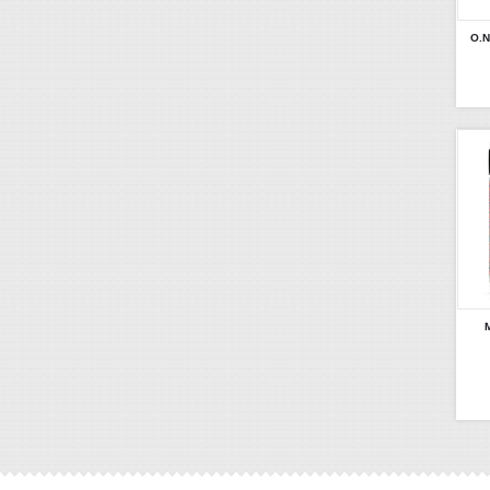
O.N
M