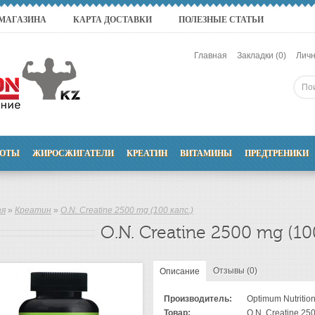
 МАГАЗИНА
КАРТА ДОСТАВКИ
ПОЛЕЗНЫЕ СТАТЬИ
Главная
Закладки (0)
Личн
ОТЫ
ЖИРОСЖИГАТЕЛИ
КРЕАТИН
ВИТАМИНЫ
ПРЕДТРЕНИКИ
ая
»
Креатин
»
O.N. Creatine 2500 mg (100 капс.)
O.N. Creatine 2500 mg (100
Отзывы (0)
Описание
Производитель:
Optimum Nutritio
Товар:
O.N. Creatine 250