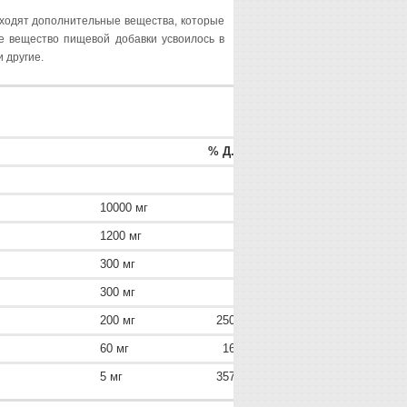
e входят дополнительные вещества, которые
ое вещество пищевой добавки усвоилось в
и другие.
овок (20 г)
% Д.Н.
10000 мг
1200 мг
300 мг
300 мг
200 мг
250%
60 мг
16%
5 мг
357%