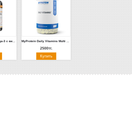
Victory Premium Omega-3 с витамином Е 90 капс.
MyProtein Daily Vitamins Multi Vitamin 60 таб
2500тг.