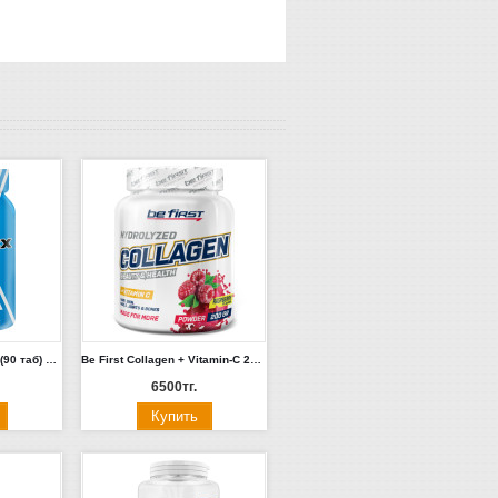
Real Pharm Joint Flex (90 таб) Польша
Be First Collagen + Vitamin-C 200 гр (экзотик)
6500тг.