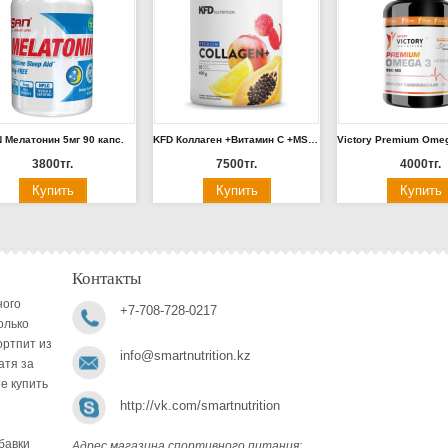
 Мелатонин 5мг 90 капс.
KFD Коллаген +Витамин С +MSM 400гр (апельсин-лимон, клубника-малина, яблоко-вишня) Польша
3800тг.
7500тг.
4000тг.
Контакты
ного
+7-708-728-0217
олько
ортпит из
info@smartnutrition.kz
атя за
е купить
http://vk.com/smartnutrition
бавки
Адрес магазина спортивного питания: