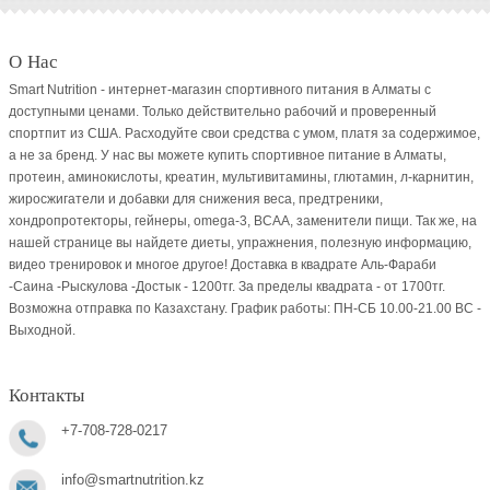
О Нас
Smart Nutrition - интернет-магазин спортивного питания в Алматы с
доступными ценами. Только действительно рабочий и проверенный
спортпит из США. Расходуйте свои средства с умом, платя за содержимое,
а не за бренд. У нас вы можете купить спортивное питание в Алматы,
протеин, аминокислоты, креатин, мультивитамины, глютамин, л-карнитин,
жиросжигатели и добавки для снижения веса, предтреники,
хондропротекторы, гейнеры, omega-3, BCAA, заменители пищи. Так же, на
нашей странице вы найдете диеты, упражнения, полезную информацию,
видео тренировок и многое другое! Доставка в квадрате Аль-Фараби
-Саина -Рыскулова -Достык - 1200тг. За пределы квадрата - от 1700тг.
Возможна отправка по Казахстану. График работы: ПН-СБ 10.00-21.00 ВC -
Выходной.
Контакты
+7-708-728-0217
info@smartnutrition.kz