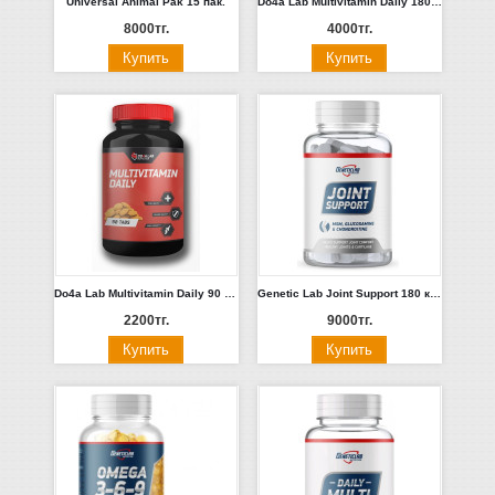
Universal Animal Pak 15 пак.
Do4a Lab Multivitamin Daily 180 таб
8000тг.
4000тг.
Do4a Lab Multivitamin Daily 90 таб
Genetic Lab Joint Support 180 капс
2200тг.
9000тг.