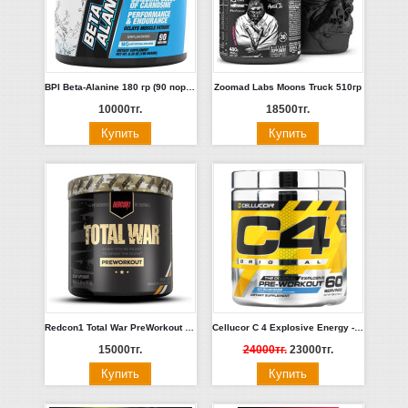
BPI Beta-Alanine 180 гр (90 порций) Без вкуса
Zoomad Labs Moons Truck 510гр
10000тг.
18500тг.
Redcon1 Total War PreWorkout 30 порций
Cellucor C 4 Explosive Energy - 60 порций.
15000тг.
24000тг.
23000тг.