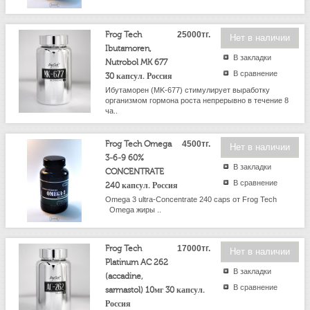
Frog Tech
25000тг.
Нет в наличии
Ibutamoren,
В закладки
Nutrobol MK 677
В сравнение
30 капсул. Россия
Ибутаморен (MK-677) стимулирует выработку
организмом гормона роста непрерывно в течение 8
ча..
Frog Tech Omega
4500тг.
Нет в наличии
3-6-9 60%
В закладки
CONCENTRATE
В сравнение
240 капсул. Россия
Omega 3 ultra-Concentrate 240 caps от Frog Tech
Omega жиры ..
Frog Tech
17000тг.
Нет в наличии
Platinum AC 262
В закладки
(accadine,
В сравнение
sarmastol) 10мг 30 капсул.
Россия