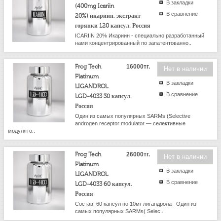
В закладки
(400mg Icariin
В сравнение
20%) икариин, экстракт
горянки 120 капсул. Россия
ICARIIN 20% Икариин - специально разработанный
нами концентрированный по запатентованно..
Frog Tech
16000тг.
Нет в наличии
Platinum
В закладки
LIGANDROL
В сравнение
LGD-4033 30 капсул.
Россия
Один из самых популярных SARMs (Selective
androgen receptor modulator — селективные
модулято..
Frog Tech
26000тг.
Нет в наличии
Platinum
В закладки
LIGANDROL
В сравнение
LGD-4033 60 капсул.
Россия
Состав: 60 капсул по 10мг лигандрола Один из
самых популярных SARMs( Selec..