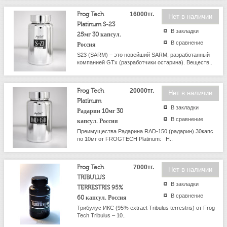
Frog Tech
16000тг.
Нет в наличии
Platinum S-23
В закладки
25мг 30 капсул.
В сравнение
Россия
S23 (SARM) – это новейший SARM, разработанный
компанией GTx (разработчики остарина). Веществ..
Frog Tech
20000тг.
Нет в наличии
Platinum
В закладки
Радарин 10мг 30
В сравнение
капсул. Россия
Преимущества Радарина RAD-150 (радарин) 30капс
по 10мг от FROGTECH Platinum: Н..
Frog Tech
7000тг.
Нет в наличии
TRIBULUS
В закладки
TERRESTRIS 95%
В сравнение
60 капсул. Россия
Трибулус ИКС (95% extract Tribulus terrestris) от Frog
Tech Tribulus – 10..