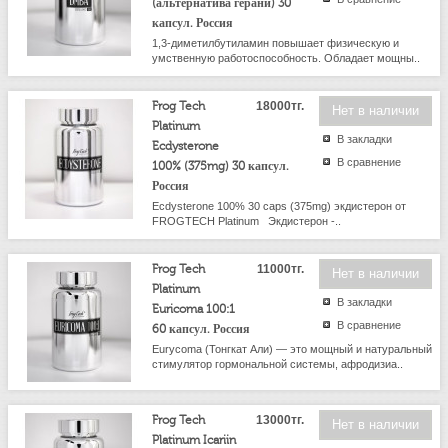
(альтернатива герани) 30
капсул. Россия
1,3-диметилбутиламин повышает физическую и
умственную работоспособность. Обладает мощны..
Frog Tech
18000тг.
Нет в наличии
Platinum
В закладки
Ecdysterone
В сравнение
100% (375mg) 30 капсул.
Россия
Ecdysterone 100% 30 caps (375mg) экдистерон от
FROGTECH Platinum Экдистерон -..
Frog Tech
11000тг.
Нет в наличии
Platinum
В закладки
Euricoma 100:1
В сравнение
60 капсул. Россия
Eurycoma (Тонгкат Али) — это мощный и натуральный
стимулятор гормональной системы, афродизиа..
Frog Tech
13000тг.
Нет в наличии
Platinum Icariin