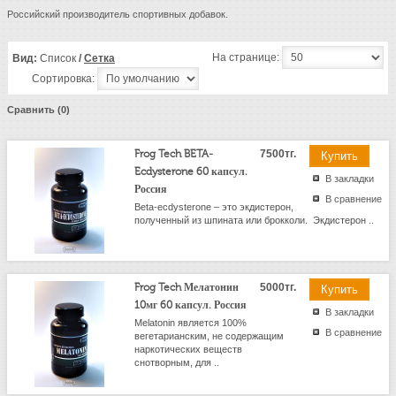
Российский производитель спортивных добавок.
На странице:
Вид:
Список
/
Сетка
Сортировка:
Сравнить (0)
Frog Tech BETA-
7500тг.
Ecdysterone 60 капсул.
В закладки
Россия
В сравнение
Beta-ecdysterone – это экдистерон,
полученный из шпината или брокколи. Экдистерон ..
Frog Tech Мелатонин
5000тг.
10мг 60 капсул. Россия
В закладки
Melatonin является 100%
В сравнение
вегетарианским, не содержащим
наркотических веществ
снотворным, для ..