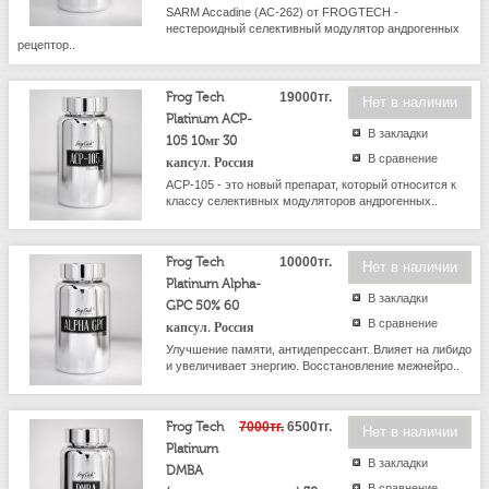
SARM Accadine (AC-262) от FROGTECH -
нестероидный селективный модулятор андрогенных
рецептор..
Frog Tech
19000тг.
Нет в наличии
Platinum ACP-
В закладки
105 10мг 30
В сравнение
капсул. Россия
ACP-105 - это новый препарат, который относится к
классу селективных модуляторов андрогенных..
Frog Tech
10000тг.
Нет в наличии
Platinum Alpha-
В закладки
GPC 50% 60
В сравнение
капсул. Россия
Улучшение памяти, антидепрессант. Влияет на либидо
и увеличивает энергию. Восстановление межнейро..
Frog Tech
7000тг.
6500тг.
Нет в наличии
Platinum
В закладки
DMBA
В сравнение