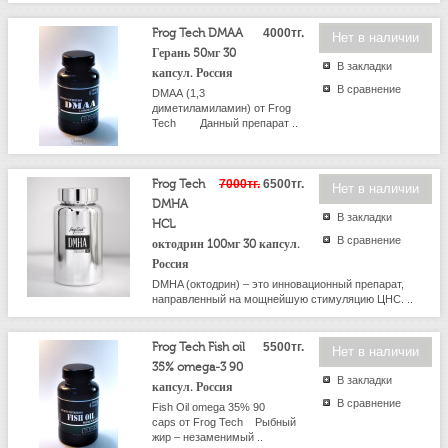
Frog Tech DMAA
4000тг.
Нет в наличии
Герань 50мг 30
В закладки
капсул. Россия
В сравнение
DMAA (1,3
диметиламиламин) от Frog
Tech Данный препарат ..
Frog Tech
7000тг.
6500тг.
Нет в наличии
DMHA
В закладки
HCL
В сравнение
октодрин 100мг 30 капсул.
Россия
DMHA (октодрин) – это инновационный препарат,
направленный на мощнейшую стимуляцию ЦНС. ..
Frog Tech Fish oil
5500тг.
Нет в наличии
35% omega-3 90
В закладки
капсул. Россия
В сравнение
Fish Oil omega 35% 90
caps от Frog Tech Рыбный
жир – незаменимый ..