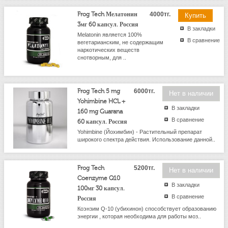
Frog Tech Мелатонин
4000тг.
3мг 60 капсул. Россия
В закладки
Melatonin является 100%
В сравнение
вегетарианским, не содержащим
наркотических веществ
снотворным, для ..
Frog Tech 5 mg
6000тг.
Нет в наличии
Yohimbine HCL +
В закладки
160 mg Guarana
В сравнение
60 капсул. Россия
Yohimbine (Йохимбин) - Растительный препарат
широкого спектра действия. Использование данной..
Frog Tech
5200тг.
Нет в наличии
Coenzyme Q10
В закладки
100мг 30 капсул.
В сравнение
Россия
Коэнзим Q-10 (убихинон) способствует образованию
энергии , которая необходима для работы моз..