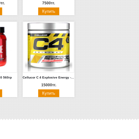
тг.
7500тг.
.0 560гр
Cellucor C 4 Explosive Energy - 30 порций.
15000тг.