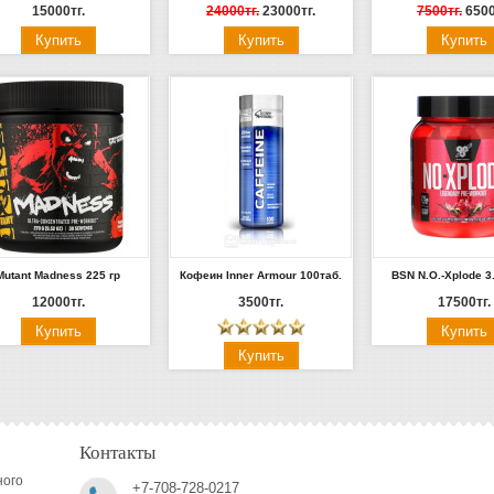
15000тг.
24000тг.
23000тг.
7500тг.
6500
Mutant Madness 225 гр
Кофеин Inner Armour 100таб.
BSN N.O.-Xplode 3
12000тг.
3500тг.
17500тг.
Контакты
ного
+7-708-728-0217