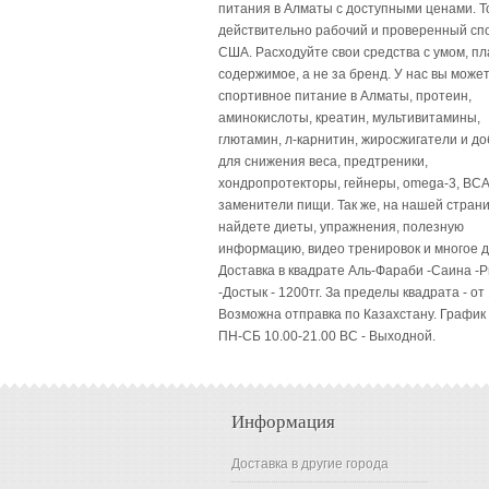
питания в Алматы с доступными ценами. Т
действительно рабочий и проверенный сп
США. Расходуйте свои средства с умом, пл
содержимое, а не за бренд. У нас вы может
спортивное питание в Алматы, протеин,
аминокислоты, креатин, мультивитамины,
глютамин, л-карнитин, жиросжигатели и до
для снижения веса, предтреники,
хондропротекторы, гейнеры, omega-3, BCA
заменители пищи. Так же, на нашей стран
найдете диеты, упражнения, полезную
информацию, видео тренировок и многое д
Доставка в квадрате Аль-Фараби -Саина -
-Достык - 1200тг. За пределы квадрата - от 
Возможна отправка по Казахстану. График
ПН-СБ 10.00-21.00 ВC - Выходной.
Информация
Доставка в другие города