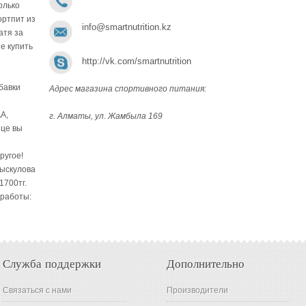
олько
ортпит из
info@smartnutrition.kz
атя за
е купить
http://vk.com/smartnutrition
бавки
Адрес магазина спортивного питания:
A,
г. Алматы, ул. Жамбыла 169
ице вы
ругое!
Рыскулова
1700тг.
 работы:
Служба поддержки
Дополнительно
Связаться с нами
Производители