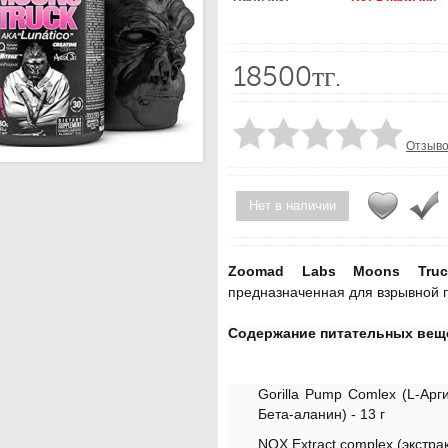
18500тг.
Отзыво
Нет в наличии
Zoomad Labs Moons Truc
предназначенная для взрывной 
Содержание питательных вещ
Gorilla Pump Comlex (L-Арг
Бета-аланин) - 13 г
NOX Extract complex (экстрак