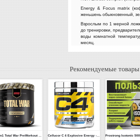
Energy & Focus matrix (ко
женьшень обыкновенный, зел
Взрослым по 1 мерной ложке
до тренировки, предварител
воды комнатной температу
месяц.
Рекомендуемые товары
Redcon1 Total War PreWorkout 30 порций
Cellucor C 4 Explosive Energy - 60 порций.
Prostrong Isotonic 50