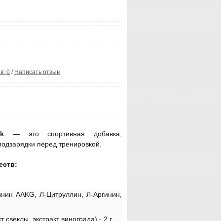
в: 0
/
Написать отзыв
k
— это спортивная добавка,
подзарядки перед тренировкой.
еств:
инин AAKG, Л-Цитруллин, Л-Аргинин,
т свеклы, экстракт винограда) - 2 г