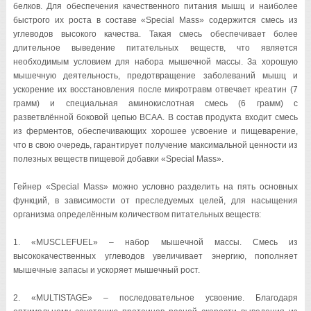
белков. Для обеспечения качественного питания мышц и наиболее
быстрого их роста в составе «Special Mass» содержится смесь из
углеводов высокого качества. Такая смесь обеспечивает более
длительное выведение питательных веществ, что является
необходимым условием для набора мышечной массы. За хорошую
мышечную деятельность, предотвращение заболеваний мышц и
ускорение их восстановления после микротравм отвечает креатин (7
грамм) и специальная аминокислотная смесь (6 грамм) с
разветвлённой боковой цепью BCAA. В состав продукта входит смесь
из ферментов, обеспечивающих хорошее усвоение и пищеварение,
что в свою очередь, гарантирует получение максимальной ценности из
полезных веществ пищевой добавки «Special Mass».
Гейнер «Special Mass» можно условно разделить на пять основных
функций, в зависимости от преследуемых целей, для насыщения
организма определённым количеством питательных веществ:
1. «MUSCLEFUEL» – набор мышечной массы. Смесь из
высококачественных углеводов увеличивает энергию, пополняет
мышечные запасы и ускоряет мышечный рост.
2. «MULTISTAGE» – последовательное усвоение. Благодаря