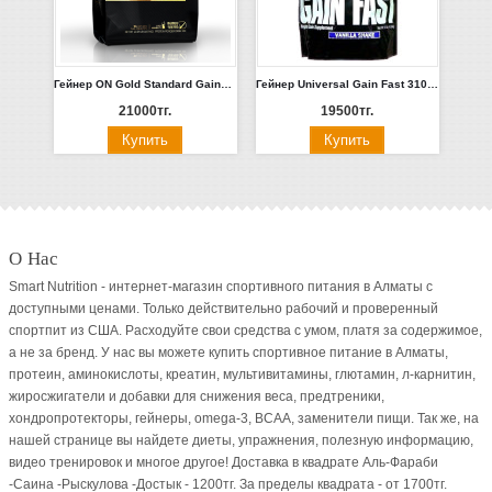
Гейнер ON Gold Standard Gainer 2.3кг (Шоколад, Ваниль)
Гейнер Universal Gain Fast 3100 4.5кг (Шоколад, Пина-Колада)
21000тг.
19500тг.
О Нас
Smart Nutrition - интернет-магазин спортивного питания в Алматы с
доступными ценами. Только действительно рабочий и проверенный
спортпит из США. Расходуйте свои средства с умом, платя за содержимое,
а не за бренд. У нас вы можете купить спортивное питание в Алматы,
протеин, аминокислоты, креатин, мультивитамины, глютамин, л-карнитин,
жиросжигатели и добавки для снижения веса, предтреники,
хондропротекторы, гейнеры, omega-3, BCAA, заменители пищи. Так же, на
нашей странице вы найдете диеты, упражнения, полезную информацию,
видео тренировок и многое другое! Доставка в квадрате Аль-Фараби
-Саина -Рыскулова -Достык - 1200тг. За пределы квадрата - от 1700тг.