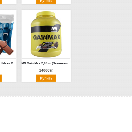
Siberian Nutrogunz Mad Mass Gainer 2 кг (Шоколад, Малина)
MN Gain Max 2,88 кг (Печенье-крем)
14000тг.