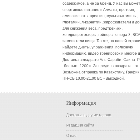
содержимое, а не за бренд. У нас вы может
спортивное питание в Алматы, протеин,
аминокислоты, креатин, мультивитамины,
глютамин, л-карнитин, жиросжигатели и до
для снижения веса, предтреники,
хондропротекторы, гейнеры, omega-3, BCA
заменители пищи. Так же, на нашей стран
найдете диеты, упражнения, полезную
информацию, видео тренировок и многое д
Доставка в квадрате Аль-Фараби -Саина -
-Достык - 1200тг. За пределы квадрата - от 
Возможна отправка по Казахстану. График
ПН-СБ 10.00-21.00 ВC - Выходной.
Информация
Доставка в другие города
Редакция сайта
О нас