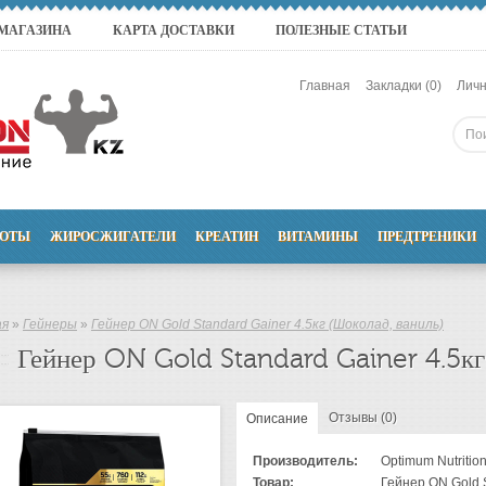
 МАГАЗИНА
КАРТА ДОСТАВКИ
ПОЛЕЗНЫЕ СТАТЬИ
Главная
Закладки (0)
Личн
ОТЫ
ЖИРОСЖИГАТЕЛИ
КРЕАТИН
ВИТАМИНЫ
ПРЕДТРЕНИКИ
ая
»
Гейнеры
»
Гейнер ON Gold Standard Gainer 4.5кг (Шоколад, ваниль)
Гейнер ON Gold Standard Gainer 4.5кг
Отзывы (0)
Описание
Производитель:
Optimum Nutritio
Товар:
Гейнер ON Gold S