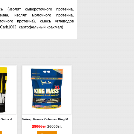
ь (изолят сывороточного протеина,
теина, изолят молочного протеина,
точного протеина), смесь углеводов
 [Carb10®], картофельный крахмал)
Гейнер Universal Real Gains 4.8кг Печенье
Гейнер Ronnie Coleman King Mass XL 6.8кг (Ваниль)
28000тг.
26000тг.