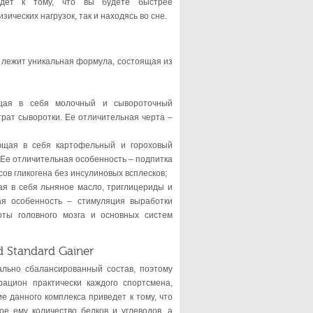
едет к тому, что вы будете быстрее
зических нагрузок, так и находясь во сне.
on лежит уникальная формула, состоящая из
ющая в себя молочный и сывороточный
трат сыворотки. Ее отличительная черта –
ющая в себя картофельный и гороховый
. Ее отличительная особенность – подпитка
ов гликогена без инсулиновых всплесков;
я в себя льняное масло, триглицериды и
ая особенность – стимуляция выработки
оты головного мозга и основных систем
d Standard Gainer
льно сбалансированный состав, поэтому
рацион практически каждого спортсмена,
е данного комплекса приведет к тому, что
ое ему количество белков и углеводов, а