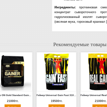
Ингредиенты:
протеиновая смес
концентрат сывороточного про
гидролизованный изолят сыворо
(овсяная мука, гороховый крахмал
Рекомендуемые товары
Гейнер ON Gold Standard Gainer 2.3кг (Шоколад, Ваниль)
Гейнер Universal Gain Fast 3100 4.5кг (Шоколад, Пина-Колада)
21000тг.
19500тг.
21000тг.