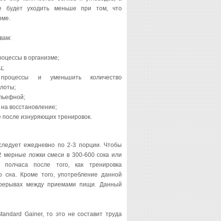
е будет уходить меньше при том, что
рме.
вам:
оцессы в организме;
ц;
 процессы и уменьшить количество
лоты;
льефной;
 на восстановление;
е после изнуряющих тренировок.
следует ежедневно по 2-3 порции. Чтобы
2 мерные ложки смеси в 300-600 сока или
 полчаса после того, как тренировка
о сна. Кроме того, употребление данной
ерерывах между приемами пищи. Данный
andard Gainer, то это не составит труда