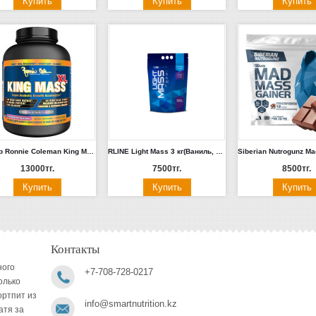
Гейнер Ronnie Coleman King Mass XL, 6 lbs. 2.7кг (шоколад, ваниль)
RLINE Light Mass 3 кг(Ваниль, Клубника, Шоколад)
13000тг.
7500тг.
8500тг.
Контакты
ного
+7-708-728-0217
олько
ортпит из
info@smartnutrition.kz
атя за