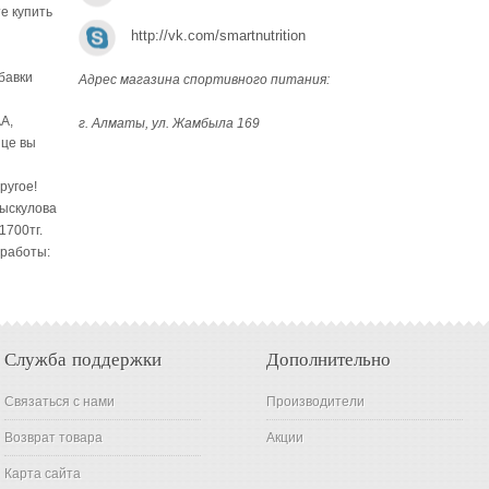
е купить
http://vk.com/smartnutrition
бавки
Адрес магазина спортивного питания:
A,
г. Алматы, ул. Жамбыла 169
ице вы
ругое!
Рыскулова
1700тг.
 работы:
Служба поддержки
Дополнительно
Связаться с нами
Производители
Возврат товара
Акции
Карта сайта