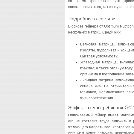
во время тренировок. Это прив
восстанавливаться, как сразу после фи
Подробнее о составе
В основе гейнера от Optimum Nutriti
нескольких матриц. Среди них:
Белковая матрица, включа
изоляты, гидролизат и концен
быстрая усвояемость;
Углеводная матрица, включа
крахмал, а также овсяную муку
организма и восполнение запас
Липидная матрица, включающа
семена чиа. Ее отличительн
гормонов, нормализация раб
жизнеобеспечения.
Эффект от употребления Gol
Описываемый гейнер имеет максима
его не составит труда включить в 
желающего набрать вес. Употреблени
организм будет получать необходим