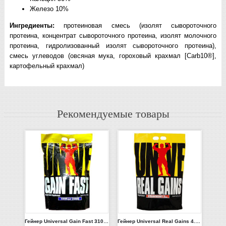
Железо 10%
Ингредиенты:
протеиновая смесь (изолят сывороточного
протеина, концентрат сывороточного протеина, изолят молочного
протеина, гидролизованный изолят сывороточного протеина),
смесь углеводов (овсяная мука, гороховый крахмал [Carb10®],
картофельный крахмал)
Рекомендуемые товары
Гейнер Universal Gain Fast 3100 4.5кг (Шоколад, Пина-Колада)
Гейнер Universal Real Gains 4.8кг Печенье