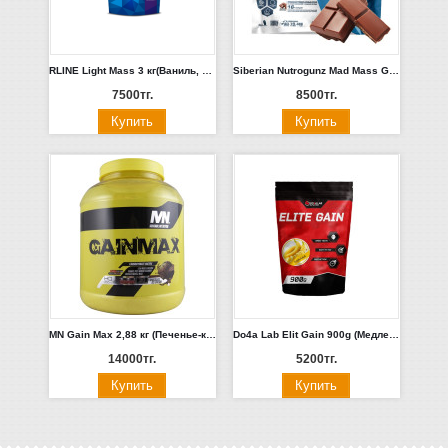
RLINE Light Mass 3 кг(Ваниль, Клубника, Шоколад)
Siberian Nutrogunz Mad Mass Gainer 2 кг (Шоколад, Малина)
7500тг.
8500тг.
MN Gain Max 2,88 кг (Печенье-крем)
Do4a Lab Elit Gain 900g (Медленные углеводы)(Шоколад)
14000тг.
5200тг.