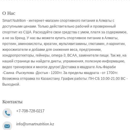
О Нас
Smart Nutrition - интернет-магазин спортивного питания в Алматы с
доступными ценами. Только действительно рабочий и проверенный
спортпит из США. Расходуйте свои средства с умом, платя за содержимое,
а не за бренд. У нас вы можете купить спортивное питание в Алматы,
протеин, аминокислоты, креатин, мультивитамины, глютамин, л-карнитин,
жиросжигатели и добавки для снижения веса, предтреники,
хондропротекторы, гейнеры, omega-3, BCAA, заменители пищи. Так же, на
нашей странице вы найдете диеты, упражнения, полезную информацию,
видео тренировок и многое другое! Доставка в квадрате Аль-Фараби
-Саина -Рыскулова -Достык - 1200тг. За пределы квадрата - от 1700тг.
Возможна отправка по Казахстану. График работы: ПН-СБ 10.00-21.00 ВC -
Выходной.
Контакты
+7-708-728-0217
info@smartnutrition.kz