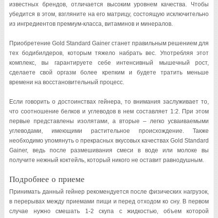
известных брендов, отличается высоким уровнем качества. Чтобы
убедится в этом, взгляните на его матрицу, состоящую исключительно
из ингредиентов премиум-класса, витаминов и минералов.
Приобретение Gold Standard Gainer станет правильным решением для
тех бодибилдеров, которым тяжело набрать вес. Употребляя этот
комплекс, вы гарантируете себе интенсивный мышечный рост,
сделаете свой оргазм более крепким и будете тратить меньше
времени на восстановительный процесс.
Если говорить о достоинствах гейнера, то внимания заслуживает то,
что соотношение белков и углеводов в нем составляет 1:2. При этом
первые представлены изолятами, а вторые – легко усваиваемыми
углеводами, имеющими растительное происхождение. Также
необходимо упомянуть о прекрасных вкусовых качествах Gold Standard
Gainer, ведь после размешивания смеси в воде или молоке вы
получите нежный коктейль, который никого не оставит равнодушным.
Подробнее о приеме
Принимать данный гейнер рекомендуется после физических нагрузок,
в перерывах между приемами пищи и перед отходом ко сну. В первом
случае нужно смешать 1-2 скупа с жидкостью, объем которой