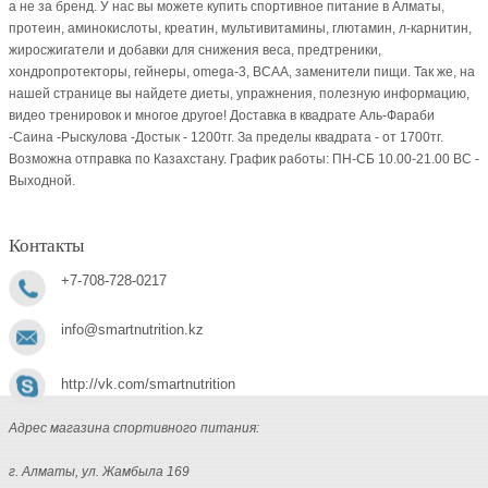
а не за бренд. У нас вы можете купить спортивное питание в Алматы,
протеин, аминокислоты, креатин, мультивитамины, глютамин, л-карнитин,
жиросжигатели и добавки для снижения веса, предтреники,
хондропротекторы, гейнеры, omega-3, BCAA, заменители пищи. Так же, на
нашей странице вы найдете диеты, упражнения, полезную информацию,
видео тренировок и многое другое! Доставка в квадрате Аль-Фараби
-Саина -Рыскулова -Достык - 1200тг. За пределы квадрата - от 1700тг.
Возможна отправка по Казахстану. График работы: ПН-СБ 10.00-21.00 ВC -
Выходной.
Контакты
+7-708-728-0217
info@smartnutrition.kz
http://vk.com/smartnutrition
Адрес магазина спортивного питания:
г. Алматы, ул. Жамбыла 169