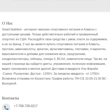
О Нас
Smart Nutrition - интернет-магазин спортивного питания в Алматы с
доступными ценами. Только действительно рабочий и проверенный
спортпит из США. Расходуйте свои средства с умом, платя за содержимое,
а не за бренд. У нас вы можете купить спортивное питание в Алматы,
протеин, аминокислоты, креатин, мультивитамины, глютамин, л-карнитин,
жиросжигатели и добавки для снижения веса, предтреники,
хондропротекторы, гейнеры, omega-3, BCAA, заменители пищи. Так же, на
нашей странице вы найдете диеты, упражнения, полезную информацию,
видео тренировок и многое другое! Доставка в квадрате Аль-Фараби
-Саина -Рыскулова -Достык - 1200тг. За пределы квадрата - от 1700тг.
Возможна отправка по Казахстану. График работы: ПН-СБ 10.00-21.00 ВC -
Выходной.
Контакты
+7-708-728-0217