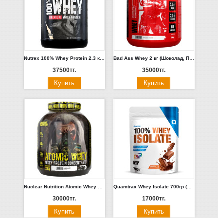
Nutrex 100% Whey Protein 2.3 кг (Ваниль)
Bad Ass Whey 2 кг (Шоколад, Печенье-Крем, Сникерс)
37500тг.
35000тг.
Nuclear Nutrition Atomic Whey 2кг (Баунти, Шоколад) Польша
Quamtrax Whey Isolate 700гр (Шоколад) Испания
30000тг.
17000тг.