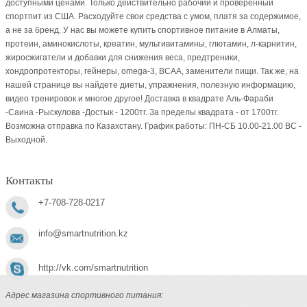
доступными ценами. Только действительно рабочий и проверенный
спортпит из США. Расходуйте свои средства с умом, платя за содержимое,
а не за бренд. У нас вы можете купить спортивное питание в Алматы,
протеин, аминокислоты, креатин, мультивитамины, глютамин, л-карнитин,
жиросжигатели и добавки для снижения веса, предтреники,
хондропротекторы, гейнеры, omega-3, BCAA, заменители пищи. Так же, на
нашей странице вы найдете диеты, упражнения, полезную информацию,
видео тренировок и многое другое! Доставка в квадрате Аль-Фараби
-Саина -Рыскулова -Достык - 1200тг. За пределы квадрата - от 1700тг.
Возможна отправка по Казахстану. График работы: ПН-СБ 10.00-21.00 ВC -
Выходной.
Контакты
+7-708-728-0217
info@smartnutrition.kz
http://vk.com/smartnutrition
Адрес магазина спортивного питания: