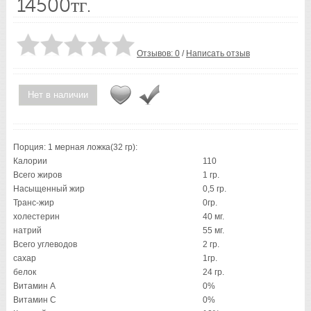
14500тг.
Отзывов: 0
/
Написать отзыв
Нет в наличии
Порция: 1 мерная ложка(32 гр):
Калории
110
Всего жиров
1 гр.
Насыщенный жир
0,5 гр.
Транс-жир
0гр.
холестерин
40 мг.
натрий
55 мг.
Всего углеводов
2 гр.
сахар
1гр.
белок
24 гр.
Витамин А
0%
Витамин C
0%