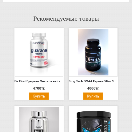
Рекомендуемые товары
Be First Гуарана Guarana extract 120 капсул
Frog Tech DMAA Герань 50мг 30 капсул. Россия
4700тг.
4000тг.