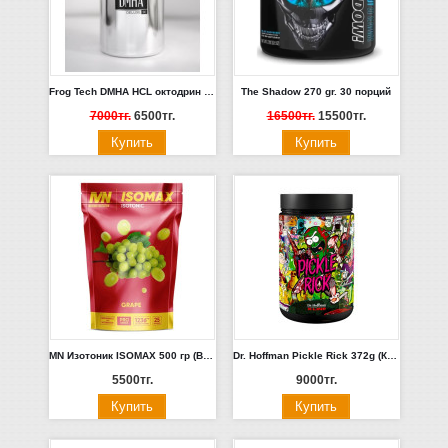
Frog Tech DMHA HCL октодрин 100мг 30 капсул. Россия
The Shadow 270 gr. 30 порций
7000тг.
6500тг.
16500тг.
15500тг.
MN Изотоник ISOMAX 500 гр (Виноград)
Dr. Hoffman Pickle Rick 372g (Крыжовник)
5500тг.
9000тг.