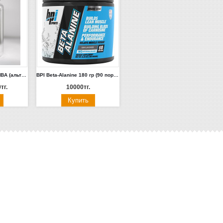
Frog Tech Platinum DMBA (альтернатива герани) 30 капсул. Россия
BPI Beta-Alanine 180 гр (90 порций) Без вкуса
тг.
10000тг.