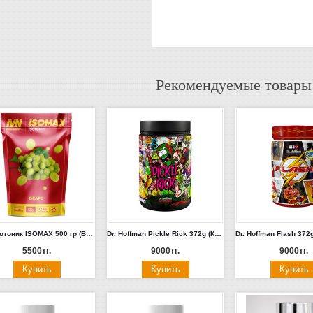
Рекомендуемые товары
MN Изотоник ISOMAX 500 гр (Виноград)
Dr. Hoffman Pickle Rick 372g (Крыжовник)
5500тг.
9000тг.
9000тг.