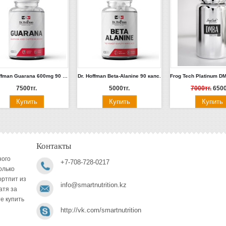
Dr. Hoffman Guarana 600mg 90 капс.
Dr. Hoffman Beta-Alanine 90 капс.
7500тг.
5000тг.
7000тг.
6500
Контакты
ного
+7-708-728-0217
олько
ортпит из
info@smartnutrition.kz
атя за
е купить
http://vk.com/smartnutrition