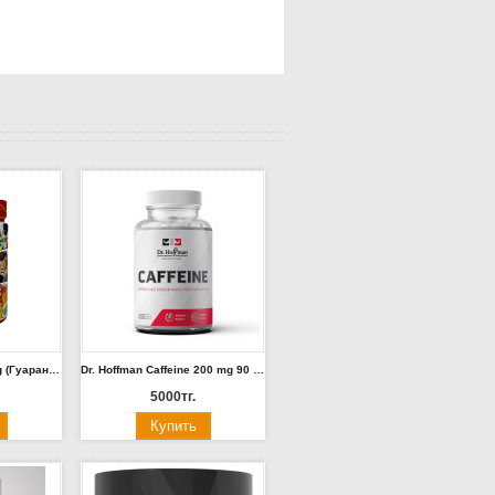
Dr. Hoffman Flash 372g (Гуарана, Ягодный пунш, Бабл-гам)
Dr. Hoffman Caffeine 200 mg 90 капс.
5000тг.