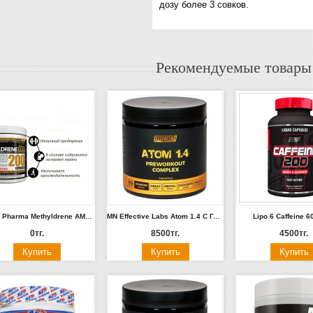
дозу более 3 совков.
Рекомендуемые товары
Cloma Pharma Methyldrene AMP c ГЕРАНЬЮ! 240г.
MN Effective Labs Atom 1.4 С Геранью 200 г (Ананас)
Lipo 6 Caffeine 6
0тг.
8500тг.
4500тг.