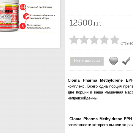
12500тг.
Отзыво
Нет в наличии
Cloma
Pharma
Methyldrene
EP
комплекс. Всего одна порция преп
две порции и ваша мышечная масса
непревзойденны.
Cloma
Pharma
Methyldrene
EPH
возможности которого вышли за рам