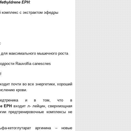
Methyldrene EPH
:
 комплекс с экстрактом эфедры
к
 для максимального мышечного роста
одрости Rauvolfia canescnes
!
входит почти во все энергетики, хороший
ислению крови.
предтреника и в том, что в
ne
EPH
входит л- лейцин, сверхмощная
огии предтренировочные комплексы не
фа-кетоглутарат аргинина – новые