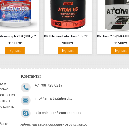
APS" Mesomorph V3.0 (388 g) 25 порц. (В составе герань 1.3 DMAA!)
MN Effective Labs Atom 1.5 С Геранью 200 г (Лимонад)
15500тг.
9000тг.
11500тг.
Контакты
ного
+7-708-728-0217
олько
ортпит из
info@smartnutrition.kz
атя за
е купить
http://vk.com/smartnutrition
бавки
Адрес магазина спортивного питания: