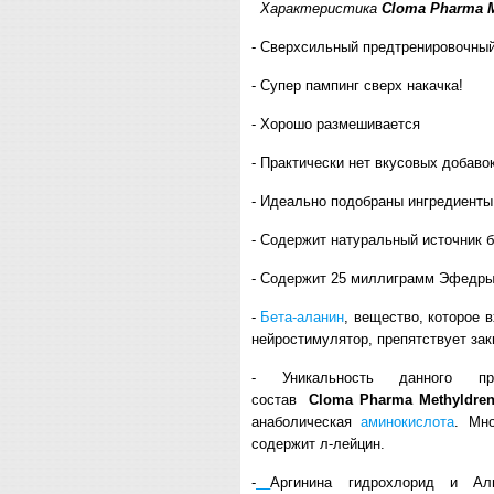
Характеристика
Cloma Pharma
- Сверхсильный предтренировочный
- Супер пампинг сверх накачка!
- Хорошо размешивается
- Практически нет вкусовых добаво
- Идеально подобраны ингредиенты
- Содержит натуральный источник б
- Содержит 25 миллиграмм Эфедры
-
Бета-а
ланин
, вещество, которое 
нейростимулятор, препятствует зак
- Уникальность данного 
состав
Cloma
Pharma
Methyldre
анаболическая
а
минокислота
. Мн
содержит л-лейцин.
-
Аргинина гидрохлорид и Аль