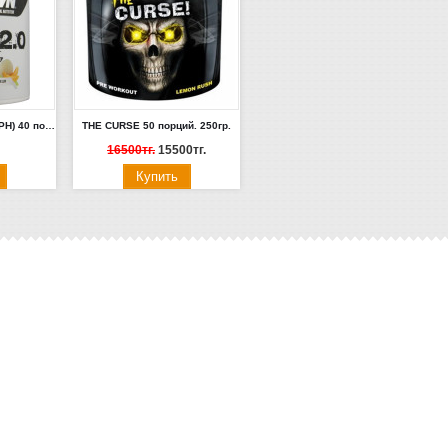
MN Atom 2.0 (DMAA+EPH) 40 порций 320г.(Дыня)
THE CURSE 50 порций. 250гр.
16500тг.
15500тг.