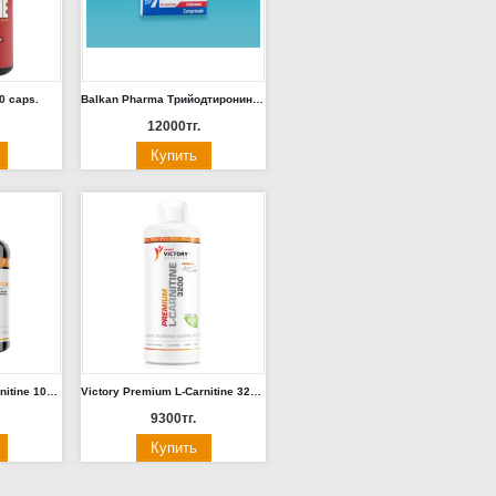
0 caps.
Balkan Pharma Трийодтиронин Citomed (50мкг/100 таб. Молдова)
12000тг.
Victory Premium L-Carnitine 100 капс.
Victory Premium L-Carnitine 3200мг 1 литр (киви, малина)
9300тг.