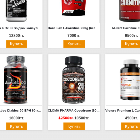
o 6 Rx 60 жидких капсул.
Do4a Lab L-Carnitine 200g (без вкуса)
Mutant Carnitine 9
12800тг.
7000тг.
9500тг.
Innovative Diablos 50 EPH 90 капсул
CLOMA PHARMA Cocodrene (90 caps)
16000тг.
12500тг.
10500тг.
4500тг.