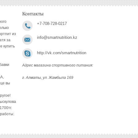
Контакты
ного
+7-708-728-0217
олько
ортпит из
info@smartnutrition.kz
атя за
е купить
http://vk.com/smartnutrition
бавки
Адрес магазина спортивного питания:
A,
г. Алматы, ул. Жамбыла 169
ице вы
ругое!
Рыскулова
1700тг.
 работы: