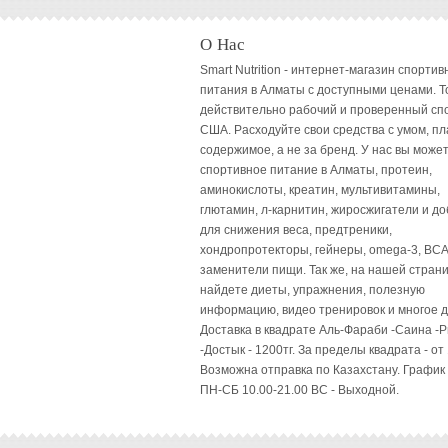
О Нас
Smart Nutrition - интернет-магазин спортив
питания в Алматы с доступными ценами. Т
действительно рабочий и проверенный сп
США. Расходуйте свои средства с умом, пл
содержимое, а не за бренд. У нас вы может
спортивное питание в Алматы, протеин,
аминокислоты, креатин, мультивитамины,
глютамин, л-карнитин, жиросжигатели и до
для снижения веса, предтреники,
хондропротекторы, гейнеры, omega-3, BCA
заменители пищи. Так же, на нашей стран
найдете диеты, упражнения, полезную
информацию, видео тренировок и многое д
Доставка в квадрате Аль-Фараби -Саина -
-Достык - 1200тг. За пределы квадрата - от 
Возможна отправка по Казахстану. График
ПН-СБ 10.00-21.00 ВC - Выходной.