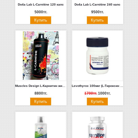
Do4a Lab L-Carnitine 120 капс
Do4a Lab L-Carnitine 240 капс
5000тг.
9500тг.
Muscles Design L-Карнитин жидкий концентрат 1л. (Лимонад/Грейпфрут)
Levothyrox 100мкг (L-Тироксин T4 100 таблеток) ИСТЕК СРОК ГОДНОСТИ!
8800тг.
1700тг.
1000тг.