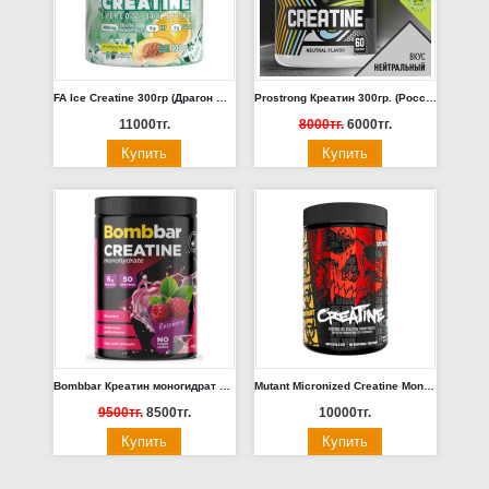
FA Ice Creatine 300гр (Драгон Фрукт)
Prostrong Креатин 300гр. (Россия)
11000тг.
8000тг.
6000тг.
Bombbar Креатин моногидрат 300гр.
Mutant Micronized Creatine Monohydrate 300 гр
9500тг.
8500тг.
10000тг.