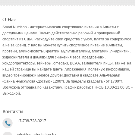
О Нас
Smart Nutrition - интернет-магазин спортивного питания в Алматы с
доступными ценами. Только действительно рабочий и проверенный
спортпит из США. Расходуйте свои средства с умом, платя за содержимое,
а не за бренд. У нас вы можете купить спортивное питание в Алматы,
протеин, аминокислоты, креатин, мультивитамины, глютамин, л-карнитин,
жиросжигатели и добавки для снижения веса, предтреники,
хондропротекторы, гейнеры, omega-3, BCAA, заменители пищи. Так же, на
нашей странице вы найдете диеты, упражнения, полезную информацию,
видео тренировок и многое другое! Доставка в квадрате Аль-Фараби
-Саина -Рыскулова -Достык - 1200тг. За пределы квадрата - от 1700тг.
Возможна отправка по Казахстану. График работы: ПН-СБ 10.00-21.00 ВC -
Выходной.
Контакты
+7-708-728-0217
info@smartnutrition.kz