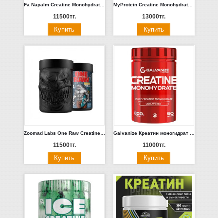
Fa Napalm Creatine Monohydrate 330 гр (Польша)
MyProtein Creatine Monohydrate 250 таблеток
11500тг.
13000тг.
Zoomad Labs One Raw Creatine 300гр
Galvanize Креатин моногидрат 300 гр.
11500тг.
11000тг.