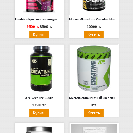
Bombbar Креатин моногидрат 300гр.
Mutant Micronized Creatine Monohydrate 300 гр
9500тг.
8500тг.
10000тг.
O.N. Creatine 300гр.
Мультикомпонентный креатин MusclePharm Creatine 300г
13500тг.
0тг.