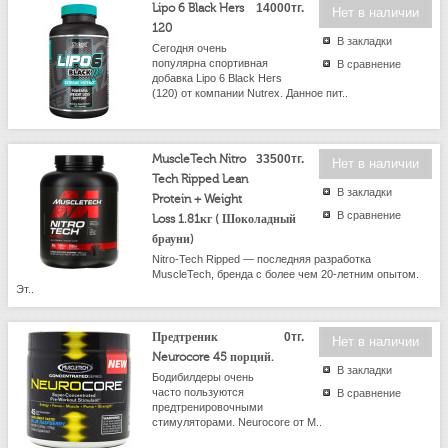
Lipo 6 Black Hers
14000тг.
Нет в наличии
120
В закладки
Сегодня очень
популярна спортивная
В сравнение
добавка Lipo 6 Black Hers
(120) от компании Nutrex. Данное пит..
MuscleTech Nitro
33500тг.
Нет в наличии
Tech Ripped Lean
В закладки
Protein + Weight
В сравнение
Loss 1.81кг ( Шоколадный
брауни)
Nitro-Tech Ripped — последняя разработка
MuscleTech, бренда с более чем 20-летним опытом.
Эт..
Предтреник
0тг.
Нет в наличии
Neurocore 45 порций.
В закладки
Бодибилдеры очень
часто пользуются
В сравнение
предтренировочными
стимуляторами. Neurocore от M..