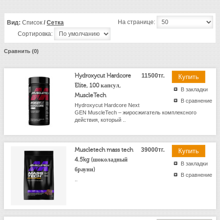
На странице:
Вид:
Список
/
Сетка
Сортировка:
Сравнить (0)
Hydroxycut Hardcore
11500тг.
Elite, 100 капсул,
В закладки
MuscleTech
В сравнение
Hydroxycut Hardcore Next
GEN MuscleTech – жиросжигатель комплексного
действия, который ..
Muscletech mass tech
39000тг.
4.5kg (шоколадный
В закладки
брауни)
В сравнение
..