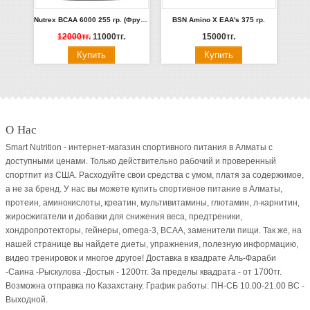
Nutrex BCAA 6000 255 гр. (Фруктовый Пунш, Зеленое Яблоко, Арбуз)
BSN Amino X EAA's 375 гр.
12000тг.
11000тг.
15000тг.
О Нас
Smart Nutrition - интернет-магазин спортивного питания в Алматы с
доступными ценами. Только действительно рабочий и проверенный
спортпит из США. Расходуйте свои средства с умом, платя за содержимое,
а не за бренд. У нас вы можете купить спортивное питание в Алматы,
протеин, аминокислоты, креатин, мультивитамины, глютамин, л-карнитин,
жиросжигатели и добавки для снижения веса, предтреники,
хондропротекторы, гейнеры, omega-3, BCAA, заменители пищи. Так же, на
нашей странице вы найдете диеты, упражнения, полезную информацию,
видео тренировок и многое другое! Доставка в квадрате Аль-Фараби
-Саина -Рыскулова -Достык - 1200тг. За пределы квадрата - от 1700тг.
Возможна отправка по Казахстану. График работы: ПН-СБ 10.00-21.00 ВC -
Выходной.