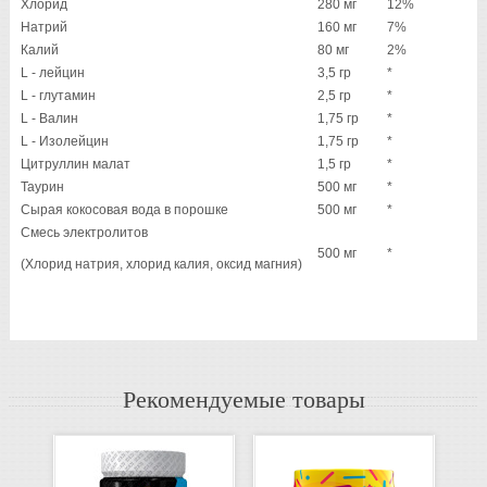
Хлорид
280 мг
12%
Натрий
160 мг
7%
Калий
80 мг
2%
L - лейцин
3,5 гр
*
L - глутамин
2,5 гр
*
L - Валин
1,75 гр
*
L - Изолейцин
1,75 гр
*
Цитруллин малат
1,5 гр
*
Таурин
500 мг
*
Сырая кокосовая вода в порошке
500 мг
*
Смесь электролитов
500 мг
*
(Хлорид натрия, хлорид калия, оксид магния)
Рекомендуемые товары