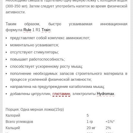
Необходимо смешать тщательно одну мерную ложку с холодной водой
(300-350 мл). Затем следует употребить напиток во время физической
активности.
Таким образом, быстро усваиваемая инновационная
формула
Rule
1 R1
Train
:
представляет собой комплекс аминокислот;
моментально усваивается;
отсутствуют стимуляторы;
повышает работоспособность;
способствует ускоренному росту мышц;
пополнение необходимых запасов строительного материала в
процессе усиленной физической активности;
направлена на предупреждение катаболизма мышц;
добавлены цитруллин,
глютамин
, электролиты
Hydromax
.
Порция: Одна мерная ложка(15гр)
Калорий
5
Всего углеводов
1 гр
<1%*
Кальций
20 мг
2%