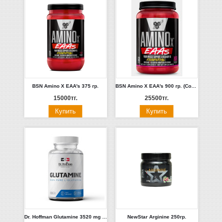
BSN Amino X EAA's 375 гр.
BSN Amino X EAA's 900 гр. (Сок Джунглей, Арбуз)
15000тг.
25500тг.
Dr. Hoffman Glutamine 3520 mg 120 капс.
NewStar Arginine 250гр.