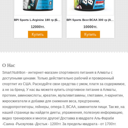
BPI Sports L-Arginine 180 гр (Без вкуса)
BPI Sports Best BCAA 300 гр (Арбуз)
12000тг.
10000тг.
О Нас
Smart Nutrition - интернет-магазин спортивного питания в Алматы с
доступными ценами. Только действительно рабочий и проверенный
спортпит из США. Расходуйте свои средства с умом, платя за содержимое,
а не за бренд. У нас вы можете купить спортивное питание в Алматы,
протеин, аминокислоты, креатин, мультивитамины, глютамин, л-карнитин,
жиросжигатели и добавки для снижения веса, предтреники,
хондропротекторы, гейнеры, omega-3, BCAA, заменители пищи. Так же, на
нашей странице вы найдете диеты, упражнения, полезную информацию,
видео тренировок и многое другое! Доставка в квадрате Аль-Фараби
-Саина -Рыскулова -Достык - 1200тг. За пределы квадрата - от 1700тг.