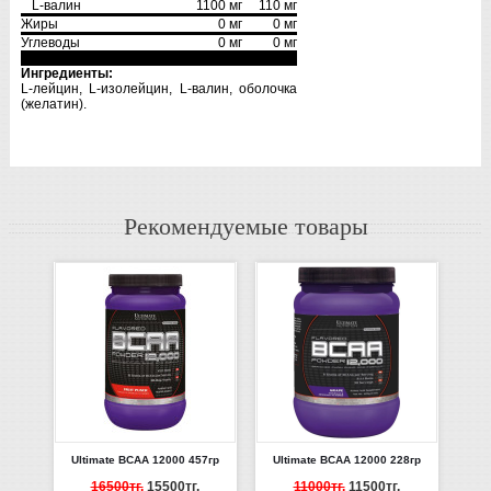
L-валин
1100 мг
110 мг
Жиры
0 мг
0 мг
Углеводы
0 мг
0 мг
Ингредиенты:
L-лейцин, L-изолейцин, L-валин, оболочка
(желатин).
Рекомендуемые товары
Ultimate BCAA 12000 457гр
Ultimate BCAA 12000 228гр
16500тг.
15500тг.
11000тг.
11500тг.