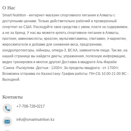
О Нас
Smart Nutrition - интернет-магазин спортивного питания в Алматы с
доступными ценами. Только действительно рабочий и проверенный
спортпит из США. Расходуйте свои средства с умом, платя за содержимое,
а не за бренд. У нас вы можете купить спортивное питание в Алматы,
протеин, аминокислоты, креатин, мультивитамины, глютамин, л-карнитин,
жиросжигатели и добавки для снижения веса, предтреники,
хондропротекторы, гейнеры, omega-3, BCAA, заменители пищи. Так же, на
нашей странице вы найдете диеты, упражнения, полезную информацию,
видео тренировок и многое другое! Доставка в квадрате Аль-Фараби
-Саина -Рыскулова -Достык - 1200тг. За пределы квадрата - от 1700тг.
Возможна отправка по Казахстану. График работы: ПН-СБ 10.00-21.00 ВC -
Выходной.
Контакты
+7-708-728-0217
info@smartnutrition.kz