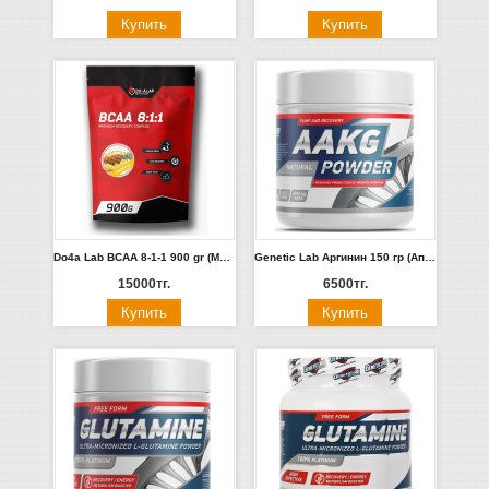
Do4a Lab BCAA 8-1-1 900 gr (Малина Мохито Пина Колада Фруктовый Пунш Черная смородина)
Genetic Lab Аргинин 150 гр (Апельсин, Лайм)
15000тг.
6500тг.