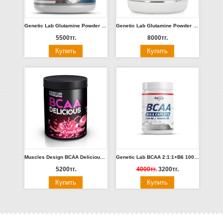
Genetic Lab Glutamine Powder 300 гр
Genetic Lab Glutamine Powder 500 гр (без вкуса)
5500тг.
8000тг.
Muscles Design BCAA Delicious 200гр. (РедБулл, ежевика, барбарис, ананан, баблгам)
Genetic Lab BCAA 2:1:1+B6 1000mg 90 капс
5200тг.
4000тг.
3200тг.