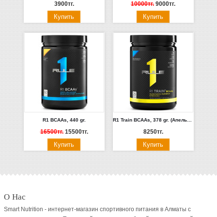
3900тг.
10000тг.
9000тг.
R1 BCAAs, 440 gr.
R1 Train BCAAs, 378 gr. (Апельсин, пунш, Яблоко, Виноград)
16500тг.
15500тг.
8250тг.
О Нас
Smart Nutrition - интернет-магазин спортивного питания в Алматы с