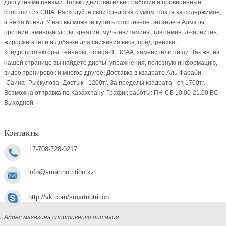
доступными ценами. Только действительно рабочий и проверенный
спортпит из США. Расходуйте свои средства с умом, платя за содержимое,
а не за бренд. У нас вы можете купить спортивное питание в Алматы,
протеин, аминокислоты, креатин, мультивитамины, глютамин, л-карнитин,
жиросжигатели и добавки для снижения веса, предтреники,
хондропротекторы, гейнеры, omega-3, BCAA, заменители пищи. Так же, на
нашей странице вы найдете диеты, упражнения, полезную информацию,
видео тренировок и многое другое! Доставка в квадрате Аль-Фараби
-Саина -Рыскулова -Достык - 1200тг. За пределы квадрата - от 1700тг.
Возможна отправка по Казахстану. График работы: ПН-СБ 10.00-21.00 ВC -
Выходной.
Контакты
+7-708-728-0217
info@smartnutrition.kz
http://vk.com/smartnutrition
Адрес магазина спортивного питания: