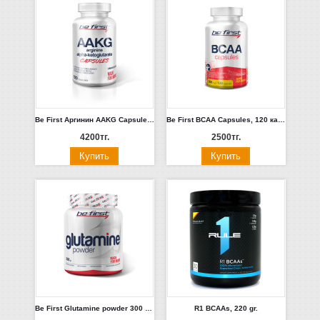
Be First Аргинин AAKG Capsules, 120 капсул
Be First BCAA Capsules, 120 капсул
4200тг.
2500тг.
Be First Glutamine powder 300 гр (ананас, ежевика, малина, цитрус)
R1 BCAAs, 220 gr.