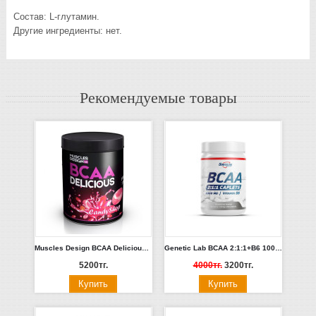
Cостав: L-глутамин.
Другие ингредиенты: нет.
Рекомендуемые товары
Muscles Design BCAA Delicious 200гр. (РедБулл, ежевика, барбарис, ананан, баблгам)
Genetic Lab BCAA 2:1:1+B6 1000mg 90 капс
5200тг.
4000тг.
3200тг.