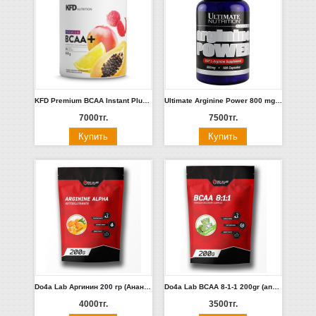
KFD Premium BCAA Instant Plus 350 г (Апельсин-лимон, гранат-вишня, киви-крыжовник, Малина, яблочно-вишневый, груша)
Ultimate Arginine Power 800 mg 100 caps.
7000тг.
7500тг.
Do4a Lab Аргинин 200 гр (Ананас, Апельсин, Фруктовый пунш, Яблоко)
Do4a Lab BCAA 8-1-1 200gr (апельсин, вишня, пунш Ананас Виноград Груша Дыня Малина)
4000тг.
3500тг.