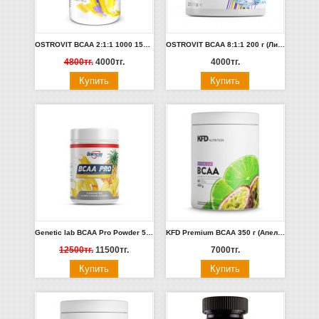
OSTROVIT BCAA 2:1:1 1000 150 таб
OSTROVIT BCAA 8:1:1 200 г (Лимон, Апельсин)
4800тг.
4000тг.
4000тг.
Genetic lab BCAA Pro Powder 500 г (Апельсин, пунш, вишня)
KFD Premium BCAA 350 г (Апельсин-Лимон, Гранат, Киви-Крыжовник)
12500тг.
11500тг.
7000тг.