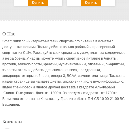
О Нас
Smart Nutrition - интернет-магазин спортивного питания в Алматы с
доступными ценами. Только действительно рабочий и проверенный
спортпит из США. Расходуйте свои средства с умом, платя за содержимое,
а не за бренд. У нас вы можете купить спортивное питание в Алматы,
протеин, аминокислоты, креатин, мультивитамины, глютамин, л-карнитин,
жиросжигатели и добавки для снижения веса, предтреники,
хондропротекторы, гейнеры, omega-3, BCAA, заменители пищи. Так же, на
нашей странице вы найдете диеты, упражнения, полезную информацию,
видео тренировок и многое другое! Доставка в квадрате Аль-Фараби
-Саина -Рыскулова -Достык - 1200тг. За пределы квадрата - от 1700тг.
Возможна отправка по Казахстану. График работы: ПН-СБ 10.00-21.00 ВC -
Выходной.
Контакты