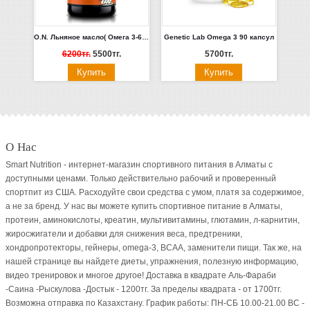
O.N. Льняное масло( Омега 3-6-9) 200 шт
Genetic Lab Omega 3 90 капсул
6200тг.
5500тг.
5700тг.
О Нас
Smart Nutrition - интернет-магазин спортивного питания в Алматы с
доступными ценами. Только действительно рабочий и проверенный
спортпит из США. Расходуйте свои средства с умом, платя за содержимое,
а не за бренд. У нас вы можете купить спортивное питание в Алматы,
протеин, аминокислоты, креатин, мультивитамины, глютамин, л-карнитин,
жиросжигатели и добавки для снижения веса, предтреники,
хондропротекторы, гейнеры, omega-3, BCAA, заменители пищи. Так же, на
нашей странице вы найдете диеты, упражнения, полезную информацию,
видео тренировок и многое другое! Доставка в квадрате Аль-Фараби
-Саина -Рыскулова -Достык - 1200тг. За пределы квадрата - от 1700тг.
Возможна отправка по Казахстану. График работы: ПН-СБ 10.00-21.00 ВC -