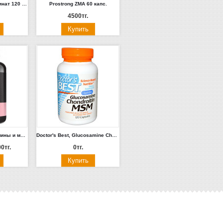
Prostrong Цинк Пиколинат 120 капс.
Prostrong ZMA 60 капс.
4500тг.
Женские мультивитамины и минералы ON Opti-Women 120 капсул.
Doctor's Best, Glucosamine Chondroitin, MSM, 120 капсул.
0тг.
0тг.