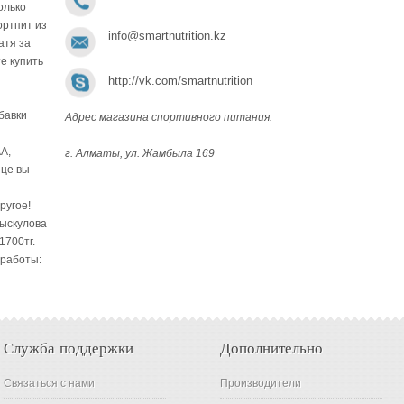
олько
ортпит из
info@smartnutrition.kz
атя за
е купить
http://vk.com/smartnutrition
бавки
Адрес магазина спортивного питания:
A,
г. Алматы, ул. Жамбыла 169
ице вы
ругое!
Рыскулова
1700тг.
 работы:
Служба поддержки
Дополнительно
Связаться с нами
Производители