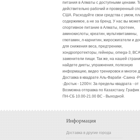
питания в Алматы с доступными ценами. Т
действительно рабочий и проверенный сп
США. Расходуйте свои средства с умом, пл
содержимое, а не за бренд. У нас вы может
спортивное питание в Алматы, протеин,
аминокислоты, креатин, мультивитамины,
глютамин, л-карнитин, жиросжигатели и до
для снижения веса, предтреники,
хондропротекторы, гейнеры, omega-3, BCA
заменители пищи. Так же, на нашей стран
найдете диеты, упражнения, полезную
информацию, видео тренировок и многое д
Доставка в квадрате Аль-Фараби -Саина -
-Достык - 1200тг. За пределы квадрата - от 
Возможна отправка по Казахстану. График
ПН-СБ 10.00-21.00 ВC - Выходной.
Информация
Доставка в другие города