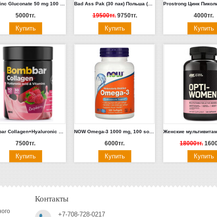
Now Zinс Gluconate 50 mg 100 tabs.
Bad Ass Pak (30 пак) Польша (ИСТЕК СРОК ХРАНЕНИЯ, СКИДКА 50%)
5000тг.
19500тг.
9750тг.
4000тг.
Bombbar Collagen+Hyaluronic Acid+Vitamins 180гр.
NOW Omega-3 1000 mg, 100 softgels.
7500тг.
6000тг.
18000тг.
1600
Контакты
ного
+7-708-728-0217