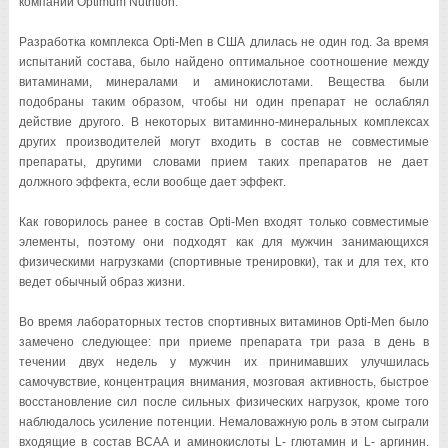
компании Optimum Nutrition.
Разработка комплекса Opti-Men в США длилась не один год. За время
испытаний состава, было найдено оптимальное соотношение между
витаминами, минералами и аминокислотами. Вещества были
подобраны таким образом, чтобы ни один препарат не ослаблял
действие другого. В некоторых витаминно-минеральных комплексах
других производителей могут входить в состав не совместимые
препараты, другими словами прием таких препаратов не дает
должного эффекта, если вообще дает эффект.
Как говорилось ранее в состав Opti-Men входят только совместимые
элементы, поэтому они подходят как для мужчин занимающихся
физическими нагрузками (спортивные тренировки), так и для тех, кто
ведет обычный образ жизни.
Во время лабораторных тестов спортивных витаминов Opti-Men было
замечено следующее: при приеме препарата три раза в день в
течении двух недель у мужчин их принимавших улучшилась
самочувствие, концентрация внимания, мозговая активность, быстрое
восстановление сил после сильных физических нагрузок, кроме того
наблюдалось усиление потенции. Немаловажную роль в этом сыграли
входящие в состав ВСАА и аминокислоты L- глютамин и L- аргинин.