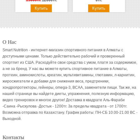
13000тг.
12000тг.
0тг.
О Нас
Smart Nutrition - интернет-магазин спортивного питания в Алматы с
доступными ценами. Только действительно рабочий и проверенный
спортпит из США. Расходуйте свои средства с умом, платя за содержимое,
а не за бренд. У нас вы можете купить спортивное питание в Алматы,
протеин, аминокислоты, креатин, мультивитамины, глютамин, л-карнитин,
жиросжигатели и добавки для снижения веса, предтреники,
хондропротекторы, гейнеры, omega-3, BCAA, заменители пищи. Так же, на
нашей странице вы найдете диеты, упражнения, полезную информацию,
видео тренировок и многое другое! Доставка в квадрате Аль-Фараби
-Саина -Рыскулова -Достык - 1200тг. За пределы квадрата - от 1700тг.
Возможна отправка по Казахстану. График работы: ПН-СБ 10.00-21.00 ВC -
Выходной.
Контакты