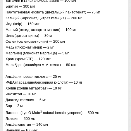
Витамин В12 (цианокобаламин) — 100 мкг
Биотин — 300 мкг
Пантотеновая кислота (ди-кальций пантотенат) — 75 мг
Кальций (карбонат, цитрат кальция) — 200 мг
Йод (kelp) — 150 мкг
Магний (оксид, аспартат магния) — 100 мг
Цинк (цитрат цинка) — 30 мг
Селен (селенометионин) — 200 мкг
Медь (глюконат меди) — 2 мг
Марганец (глюконат марганца) — 5 мг
Хром (хром GTF) — 120 мкг
Молибден (молибден A. A. хелат) — 80 мкг
Альфа липоевая кислота — 25 мг
PABA (парааминобензойная кислота) — 10 мг
Холин (холин битартрат) — 10 мг
Инозитол — 10 мг
Диоксид кремния — 5 мг
Бор — 2 мг
®
Ликопен (Lyc-O-Mato
natural tomato lycopene) — 500 мкг
Лютеин — 500 мкг
Альфа каротин — 140 мкг
Ванадий — 100 мкг