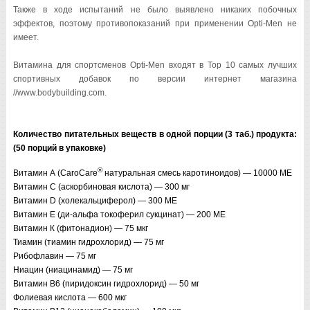
Также в ходе испытаний не было выявлено никаких побочных
эффектов, поэтому противопоказаний при применении Opti-Men не
имеет.
Витамина для спортсменов Opti-Men входят в Top 10 самых лучших
спортивных добавок по версии интернет магазина
//www.bodybuilding.com.
Количество питательных веществ в одной порции (3 таб.) продукта:
(50 порций в упаковке)
®
Витамин А (CaroCare
натуральная смесь каротиноидов) — 10000 МЕ
Витамин С (аскорбиновая кислота) — 300 мг
Витамин D (холекальциферол) — 300 МЕ
Витамин Е (ди-альфа токоферил сукцинат) — 200 МЕ
Витамин К (фитонадион) — 75 мкг
Тиамин (тиамин гидрохлорид) — 75 мг
Рибофлавин — 75 мг
Ниацин (ниацинамид) — 75 мг
Витамин В6 (пиридоксин гидрохлорид) — 50 мг
Фолиевая кислота — 600 мкг