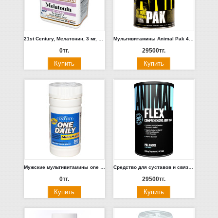
21st Century, Мелатонин, 3 мг, 90 таблеток
Мультивитамины Animal Pak 44 пакетика.
0тг.
29500тг.
Мужские мультивитамины one daily, 100шт.
Средство для суставов и связок Animal Flex 44п.
0тг.
29500тг.