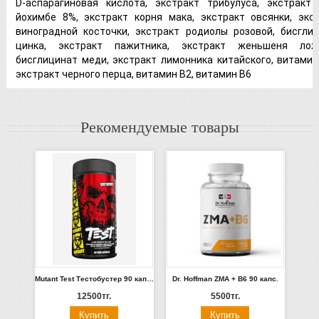
D-аспарагиновая кислота, экстракт трибулуса, экстракт
йохимбе 8%, экстракт корня мака, экстракт овсянки, экс
виноградной косточки, экстракт родиолы розовой, бисгли
цинка, экстракт пажитника, экстракт женьшеня ложн
бисглицинат меди, экстракт лимонника китайского, витамин
экстракт черного перца, витамин В2, витамин В6
Рекомендуемые товары
Mutant Test Тестобустер 90 капсул
Dr. Hoffman ZMA + B6 90 капс.
12500тг.
5500тг.