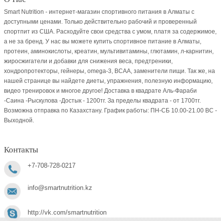
Smart Nutrition - интернет-магазин спортивного питания в Алматы с
доступными ценами. Только действительно рабочий и проверенный
спортпит из США. Расходуйте свои средства с умом, платя за содержимое,
а не за бренд. У нас вы можете купить спортивное питание в Алматы,
протеин, аминокислоты, креатин, мультивитамины, глютамин, л-карнитин,
жиросжигатели и добавки для снижения веса, предтреники,
хондропротекторы, гейнеры, omega-3, BCAA, заменители пищи. Так же, на
нашей странице вы найдете диеты, упражнения, полезную информацию,
видео тренировок и многое другое! Доставка в квадрате Аль-Фараби
-Саина -Рыскулова -Достык - 1200тг. За пределы квадрата - от 1700тг.
Возможна отправка по Казахстану. График работы: ПН-СБ 10.00-21.00 ВC -
Выходной.
Контакты
+7-708-728-0217
info@smartnutrition.kz
http://vk.com/smartnutrition