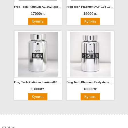
Frog Tech Platinum AC 262 (accadine, sarmastol) 10мг 30 капсул. Россия
Frog Tech Platinum ACP-105 10мг 30 капсул. Россия
17000тг.
19000тг.
Frog Tech Platinum Icariin (400mg Icariin 20%) икариин, экстракт горянки 120 капсул. Россия
Frog Tech Platinum Ecdysterone 100% (375mg) 30 капсул. Россия
13000тг.
18000тг.
О Нас