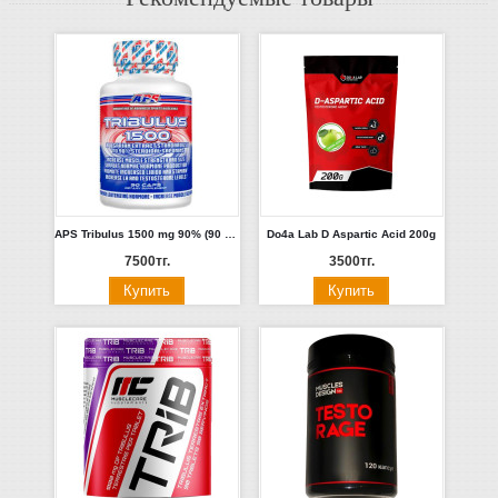
APS Tribulus 1500 mg 90% (90 caps)
Do4a Lab D Aspartic Acid 200g
7500тг.
3500тг.