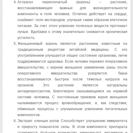
Астрагал перепончатый (корень) – растение,
восстанавливающее важные для жизнедеятельности
компоненты в теле человека. Отлично действует на сердце,
снабжает тело кислородом, улучшая таким образом клеточное
питание. За счет этого усвоение полезных веществ протекает
лучше. Вдобавок к этому значительно снижается хроническая
усталость.
Женьшеневый корень является растением, известным по
традиционным рецептам китайской медицины. С его
употреблением улучшается общее состояние организма, легче
поддерживается здоровье. Если человек пережил оперативное
вмешательство, с корнем женьшеня заживление раны после
оперативного вмешательства ускоряется. Ткани
восстанавливаются быстрее после тяжелых нагрузок на
организм. Это растение является натуральны
антидепрессантом, благотворно сказывающемся на нервной
системе человека. С постоянным приемом корня женьшеня
налаживается процесс кровообращения, и, как следствие,
обменные процессы с улучшенным усвоением питательных
компонентов.
Экстракт оленьих рогов. Способствует улучшению иммунитета
и приросту показателя силы. В этом компоненте препарата
содержится большое количество аминокислот, витаминов и