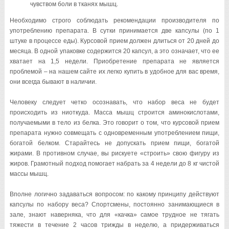
чувством боли в тканях мышц.
Необходимо строго соблюдать рекомендации производителя по
употреблению препарата. В сутки принимается две капсулы (по 1
штуке в процессе еды). Курсовой прием должен длиться от 20 дней до
месяца. В одной упаковке содержится 20 капсул, а это означает, что ее
хватает на 1,5 недели. Приобретение препарата не является
проблемой – на нашем сайте их легко купить в удобное для вас время,
они всегда бывают в наличии.
Человеку следует четко осознавать, что набор веса не будет
происходить из ниоткуда. Масса мышц строится аминокислотами,
получаемыми в тело из белка. Это говорит о том, что курсовой прием
препарата нужно совмещать с одновременным употреблением пищи,
богатой белком. Старайтесь не допускать прием пищи, богатой
жирами. В противном случае, вы рискуете «строить» свою фигуру из
жиров. Грамотный подход помогает набрать за 4 недели до 8 кг чистой
массы мышц.
Вполне логично задаваться вопросом: по какому принципу действуют
капсулы по набору веса? Спортсмены, постоянно занимающиеся в
зале, знают наверняка, что для «качка» самое трудное не тягать
тяжести в течение 2 часов трижды в неделю, а придерживаться