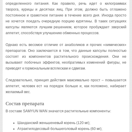
определенного питания. Как правило, речь идет о килограммах
творога, курицы и десятках яиц. При этом, должно быть отлажено
постоянное и грамотное питание в течение всего дня. Иногда просто
не хочется поедать очередную порцию курятины. В таких ситуациях
капсулы являются лучшим решением, которое пробуждает зверский
аппетит, способствуя улучшению обменных процессов.
Однако есть весомое отличие от анаболиков и прочих «химических»
препаратов. Оно заключается в том, что данные капсулы полностью
состоят из компонентов растительного происхождения. Они не
вызывают побочных эффектов, необратимых изменений фигуры, не
приводят к гормональным всплескам и сдвигам.
Следовательно, принцип действия максимально прост – повышается
аппетит, человек ест на порядок больше и, как положено, набирает
желаемый вес.
Состав препарата
В составе SAMYUN WAN значатся растительные компоненты:
Шанданский женьшеневый корень (120 мг);
Атрактилодесовый большеголовый корень (60 мг);