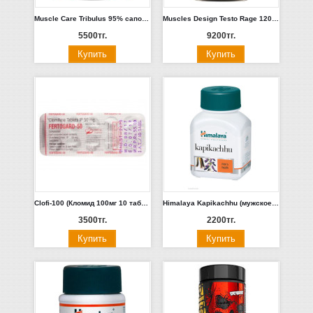
Muscle Care Tribulus 95% сапонинов (90 таб) Польша
Muscles Design Testo Rage 120 капс.
5500тг.
9200тг.
Clofi-100 (Кломид 100мг 10 таблеток) Индия
Himalaya Kapikachhu (мужское здоровье) 60шт (Индия)
3500тг.
2200тг.