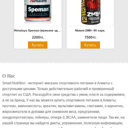
Himalaya Speman (мужское здоровье) 60шт (Индия)
Mutant ZM8+ 90 caps.
2200тг.
7500тг.
О Нас
Smart Nutrition - интернет-магазин спортивного питания в Алматы с
доступными ценами. Только действительно рабочий и проверенный
спортпит из США. Расходуйте свои средства с умом, платя за содержимое,
а не за бренд. У нас вы можете купить спортивное питание в Алматы,
протеин, аминокислоты, креатин, мультивитамины, глютамин, л-карнитин,
жиросжигатели и добавки для снижения веса, предтреники,
хондропротекторы, гейнеры, omega-3, BCAA, заменители пищи. Так же, на
нашей странице вы найдете диеты, упражнения, полезную информацию,