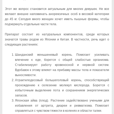
Этот же вопрос становится актуальным для многих девушек. Не все
желают внешне напоминать анорексичных особ в весовой категории
до 45 кг. Сегодня много женщин хочет иметь пышные формы, чтобы
подчеркнуть отдельные части тела.
Препарат состоит из натуральных компонентов, среди которых
значатся травы родом из Японии и Китая. В частности, речь идет о
следующих растениях:
Шанданский женьшеневый корень. Помогает усиливать
влечение к еде, борется с общей слабостью организма.
Стабилизирует работу кровеносной и нервной систем.
Вдобавок к этому влияет на прибавку массы тела и показатели
выносливости.
Атрактилодесовый большеголовый корень, способствующий
прохождению к селезенке молекул кислорода. Борется с
избыточным выделение пота и сохранением энергетических
запасов.
Японская айва (плод). Растение задействовано учеными для
избавления от артрита, диареи и ревматизма. Помогает
справляться с чувством тяжести в коленях и области талии.