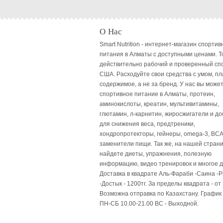
О Нас
Smart Nutrition - интернет-магазин спортив
питания в Алматы с доступными ценами. Т
действительно рабочий и проверенный сп
США. Расходуйте свои средства с умом, пл
содержимое, а не за бренд. У нас вы может
спортивное питание в Алматы, протеин,
аминокислоты, креатин, мультивитамины,
глютамин, л-карнитин, жиросжигатели и до
для снижения веса, предтреники,
хондропротекторы, гейнеры, omega-3, BCA
заменители пищи. Так же, на нашей стран
найдете диеты, упражнения, полезную
информацию, видео тренировок и многое д
Доставка в квадрате Аль-Фараби -Саина -
-Достык - 1200тг. За пределы квадрата - от 
Возможна отправка по Казахстану. График
ПН-СБ 10.00-21.00 ВC - Выходной.