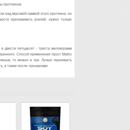
ды протеинов
и над вкусовой гаммой этого протеина, он
мости прилаживать усилий, нужно только
0 в двести пятьдесят - триста миллиграмм
иренного. Способ применения прост Matrix
нужным, то можно и три. Лучше принимать
ть, а также после тренировки.