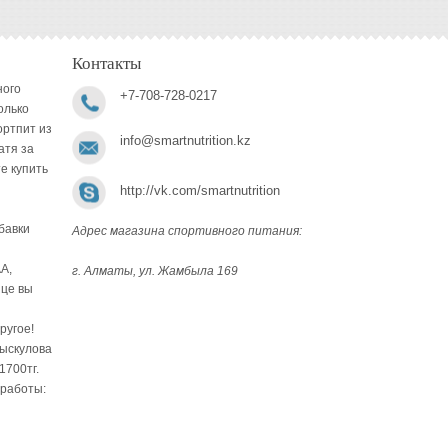
Контакты
ного
+7-708-728-0217
олько
ортпит из
info@smartnutrition.kz
атя за
е купить
http://vk.com/smartnutrition
бавки
Адрес магазина спортивного питания:
A,
г. Алматы, ул. Жамбыла 169
ице вы
ругое!
Рыскулова
1700тг.
 работы: