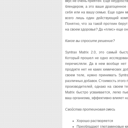
вкус не очень приятен. Еще неудобст
блендером, а это ваше драгоценное 
себя или на вашу семью. Еще один ми
всего лишь один действующий комп
Понятно, что за такой протеин берут
на своем здоровье? Да «плис» еще он 
Какое вы спросите решение?
Syntrax Matrix 2.0, это самый быс
Который прошел не одно исследован
перечисляли. Да в нем вообще нет 
продукте нет не каких химических до
своем теле, нужно принимать Syntr
различных добавок. Стоимость этого 
производителей, однако на своем те
Matrix быстро усваивается, легко п
ваш организма, эффективно влияет на
Свойства протеиновая смесь
Хорошо растворяется
Преобладают глютаминовые к