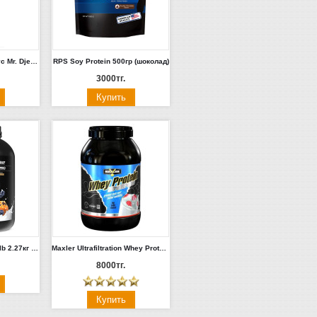
Низкокалорийный соус Mr. Djemius Zero 300гр.
RPS Soy Protein 500гр (шоколад)
3000тг.
Maxler Golden Whey 5lb 2.27кг (клубника) Германия
Maxler Ultrafiltration Whey Protein 2 lb 1кг(клубника, шоколад, ваниль) Германия
8000тг.