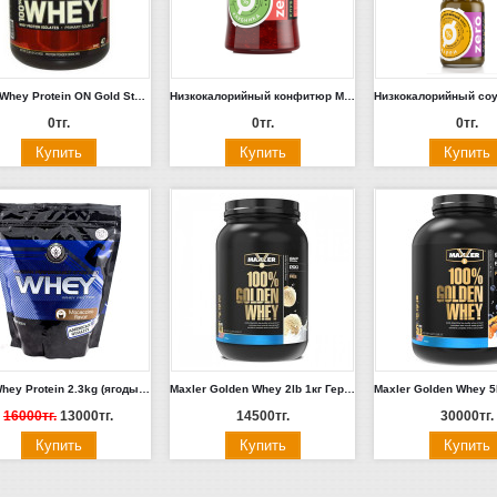
100% Whey Protein ON Gold Standard 1.5кг. Шоколад с арахисом
Низкокалорийный конфитюр Mr. Djemius ZERO 250г.
0тг.
0тг.
0тг.
RPS Whey Protein 2.3kg (ягоды, мокачино, ваниль, шоколад, клубника)
Maxler Golden Whey 2lb 1кг Германия
16000тг.
13000тг.
14500тг.
30000тг.