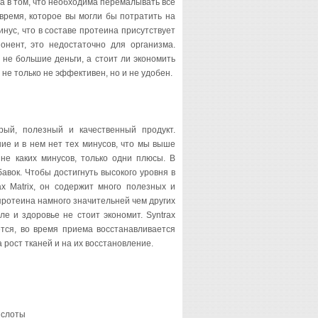
ва в том, что необходима перемалывать все
время, которое вы могли бы потратить на
нус, что в составе протеина присутствует
онент, это недостаточно для организма.
 не большие деньги, а стоит ли экономить
не только не эффективен, но и не удобен.
трый, полезный и качественный продукт.
ие и в нем нет тех минусов, что мы выше
не каких минусов, только одни плюсы. В
бавок. Чтобы достигнуть высокого уровня в
ax Matrix, он содержит много полезных и
протеина намного значительней чем других
ле и здоровье не стоит экономит. Syntrax
ьется, во время приема восстанавливается
 рост тканей и на их восстановление.
ислоты