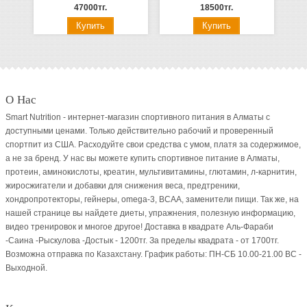
47000тг.
18500тг.
О Нас
Smart Nutrition - интернет-магазин спортивного питания в Алматы с
доступными ценами. Только действительно рабочий и проверенный
спортпит из США. Расходуйте свои средства с умом, платя за содержимое,
а не за бренд. У нас вы можете купить спортивное питание в Алматы,
протеин, аминокислоты, креатин, мультивитамины, глютамин, л-карнитин,
жиросжигатели и добавки для снижения веса, предтреники,
хондропротекторы, гейнеры, omega-3, BCAA, заменители пищи. Так же, на
нашей странице вы найдете диеты, упражнения, полезную информацию,
видео тренировок и многое другое! Доставка в квадрате Аль-Фараби
-Саина -Рыскулова -Достык - 1200тг. За пределы квадрата - от 1700тг.
Возможна отправка по Казахстану. График работы: ПН-СБ 10.00-21.00 ВC -
Выходной.