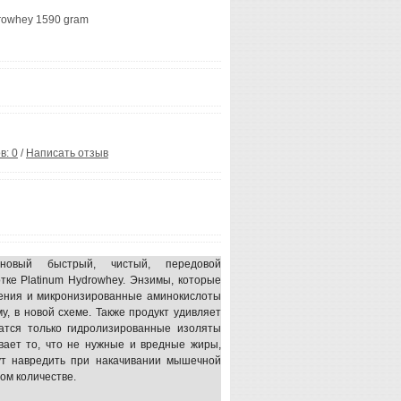
n
rowhey 1590 gram
в: 0
/
Написать отзыв
 новый быстрый, чистый, передовой
тке Platinum Hydrowhey. Энзимы, которые
ения и микронизированные аминокислоты
у, в новой схеме. Также продукт удивляет
жатся только гидролизированные изоляты
вает то, что не нужные и вредные жиры,
гут навредить при накачивании мышечной
ом количестве.