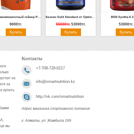
Мультикомпонентный гейнер Pureprotein 3кг (шоколад, ваниль)
Казеин Gold Standard от Optimum Nutrition 4 lb 1.8 кг.
BSN Syntha-6 2
9000тг.
55000тг.
53000тг.
53000тг.
Контакты
ного
+7-708-728-0217
олько
ортпит из
info@smartnutrition.kz
атя за
е купить
http://vk.com/smartnutrition
бавки
Адрес магазина спортивного питания:
A,
г. Алматы, ул. Жамбыла 169
ице вы