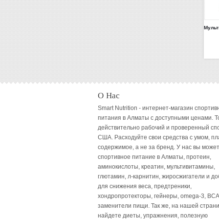
О Нас
Smart Nutrition - интернет-магазин спортив
питания в Алматы с доступными ценами. Т
действительно рабочий и проверенный сп
США. Расходуйте свои средства с умом, пл
содержимое, а не за бренд. У нас вы может
спортивное питание в Алматы, протеин,
аминокислоты, креатин, мультивитамины,
глютамин, л-карнитин, жиросжигатели и до
для снижения веса, предтреники,
хондропротекторы, гейнеры, omega-3, BCA
заменители пищи. Так же, на нашей стран
найдете диеты, упражнения, полезную