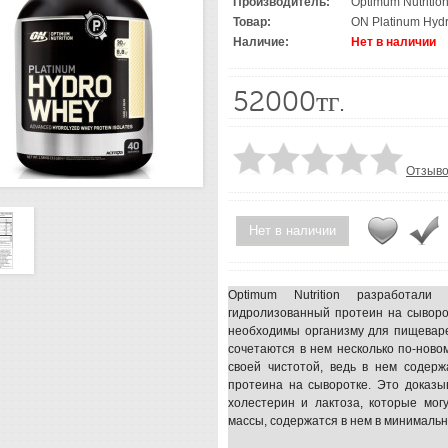
Производитель:
Optimum Nutritio
Товар:
ON Platinum Hyd
Наличие:
Нет в наличии
52000тг.
Отзыво
Нет в наличии
Optimum Nutrition разработали
гидролизованный протеин на сыворо
необходимы организму для пищевар
сочетаются в нем несколько по-новом
своей чистотой, ведь в нем содер
протеина на сыворотке. Это доказы
холестерин и лактоза, которые мо
массы, содержатся в нем в минимальн