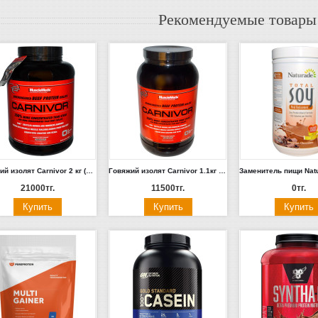
Рекомендуемые товары
Говяжий изолят Carnivor 2 кг (Шоколад)
Говяжий изолят Carnivor 1.1кг (Шоколад, Ваниль)
21000тг.
11500тг.
0тг.