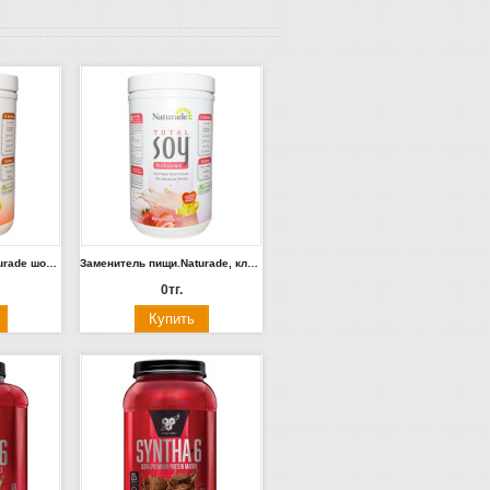
Заменитель пищи Naturade шоколадный, ванильный 507гр.
Заменитель пищи.Naturade, клубника со сливками 507гр.
0тг.