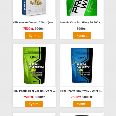
KFD Казеин Dessert 700 гр (кокосовый трюфель, малиновый крем, фисташковый) Польша
Muscle Care Pro Whey 80 900 гр. (ваниль) Польша
7500тг.
6000тг.
7000тг.
Real Pharm Real Casein 700 гр (банан, белый шоколад,миндаль, лесной орех) Польша
Real Pharm Real Whey 700 гр (белый шоколад - ананас, ванильно-миндальный, карамель, клубника) Польша
7500тг.
6000тг.
7500тг.
5000тг.