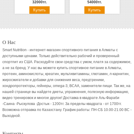
32000тг.
54000тг.
О Нас
Smart Nutrition - интернет-магазин спортивного питания в Алматы с
доступными ценами. Только действительно рабочий и проверенный
спортпит из США. Расходуйте свои средства с умом, платя за содержимое,
а не за бренд. У нас вы можете купить спортивное питание в Алматы,
протеин, аминокислоты, креатин, мультивитамины, глютамин, л-карнитин,
жиросжигатели и добавки для снижения веса, предтреники,
хондропротекторы, гейнеры, omega-3, BCAA, заменители пищи. Так же, на
нашей странице вы найдете диеты, упражнения, полезную информацию,
видео тренировок и многое другое! Доставка в квадрате Аль-Фараби
-Саина -Рыскулова -Достык - 1200тг. За пределы квадрата - от 1700тг.
Возможна отправка по Казахстану. График работы: ПН-СБ 10.00-21.00 ВC -
Выходной.
Контакты