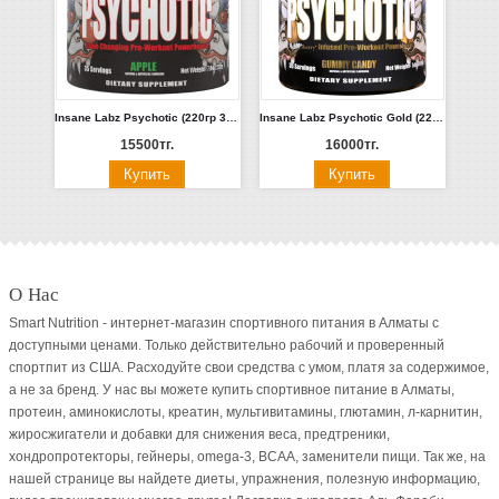
Insane Labz Psyсhotic (220гр 35 порц.)
Insane Labz Psychotic Gold (220гр 35 порц.)
15500тг.
16000тг.
О Нас
Smart Nutrition - интернет-магазин спортивного питания в Алматы с
доступными ценами. Только действительно рабочий и проверенный
спортпит из США. Расходуйте свои средства с умом, платя за содержимое,
а не за бренд. У нас вы можете купить спортивное питание в Алматы,
протеин, аминокислоты, креатин, мультивитамины, глютамин, л-карнитин,
жиросжигатели и добавки для снижения веса, предтреники,
хондропротекторы, гейнеры, omega-3, BCAA, заменители пищи. Так же, на
нашей странице вы найдете диеты, упражнения, полезную информацию,