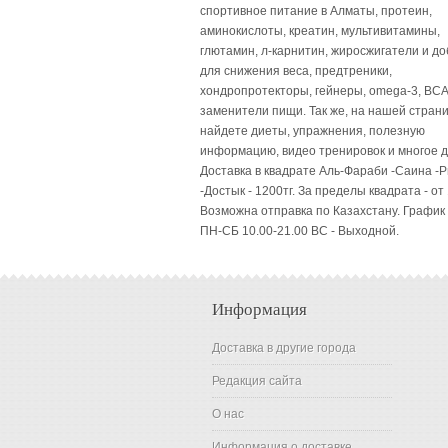
спортивное питание в Алматы, протеин,
аминокислоты, креатин, мультивитамины,
глютамин, л-карнитин, жиросжигатели и до
для снижения веса, предтреники,
хондропротекторы, гейнеры, omega-3, BCA
заменители пищи. Так же, на нашей стран
найдете диеты, упражнения, полезную
информацию, видео тренировок и многое д
Доставка в квадрате Аль-Фараби -Саина -
-Достык - 1200тг. За пределы квадрата - от 
Возможна отправка по Казахстану. График
ПН-СБ 10.00-21.00 ВC - Выходной.
Информация
Доставка в другие города
Редакция сайта
О нас
Информация о доставке