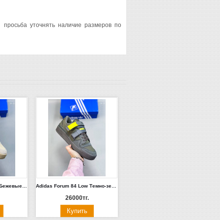
й просьба уточнять наличие размеров по
Adidas Forum 84 Low Бежевые (Размеры 40-44)
Adidas Forum 84 Low Темно-зеленые (Размеры 40-44)
26000тг.