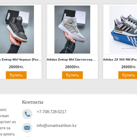
Adidas Entrap Mid Черные (Размеры 40-43)
Adidas Entrap Mid Светло-серые (Размеры 40-44)
26000тг.
26000тг.
26000тг.
Контакты
ного
+7-708-728-0217
олько
ортпит из
info@smartnutrition.kz
атя за
е купить