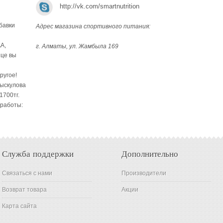
http://vk.com/smartnutrition
бавки
Адрес магазина спортивного питания:
A,
г. Алматы, ул. Жамбыла 169
ице вы
ругое!
Рыскулова
1700тг.
 работы:
Служба поддержки
Дополнительно
Связаться с нами
Производители
Возврат товара
Акции
Карта сайта