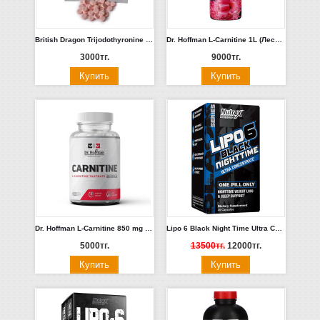
British Dragon Trijodothyronine T-3 (30tab|50mg) Китай
Dr. Hoffman L-Carnitine 1L (Лесные Ягоды, Бабл-Гам, Клубника-Мята, Кола)
3000тг.
9000тг.
Dr. Hoffman L-Carnitine 850 mg 90 capsules
Lipo 6 Black Night Time Ultra Concentrated 30 caps.
5000тг.
13500тг.
12000тг.