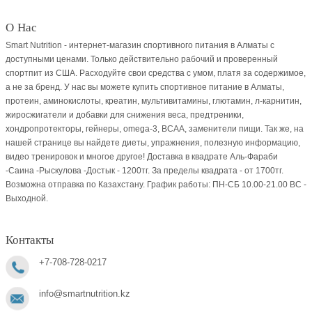
О Нас
Smart Nutrition - интернет-магазин спортивного питания в Алматы с
доступными ценами. Только действительно рабочий и проверенный
спортпит из США. Расходуйте свои средства с умом, платя за содержимое,
а не за бренд. У нас вы можете купить спортивное питание в Алматы,
протеин, аминокислоты, креатин, мультивитамины, глютамин, л-карнитин,
жиросжигатели и добавки для снижения веса, предтреники,
хондропротекторы, гейнеры, omega-3, BCAA, заменители пищи. Так же, на
нашей странице вы найдете диеты, упражнения, полезную информацию,
видео тренировок и многое другое! Доставка в квадрате Аль-Фараби
-Саина -Рыскулова -Достык - 1200тг. За пределы квадрата - от 1700тг.
Возможна отправка по Казахстану. График работы: ПН-СБ 10.00-21.00 ВC -
Выходной.
Контакты
+7-708-728-0217
info@smartnutrition.kz