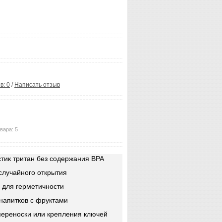
в: 0
/
Написать отзыв
вара: 5
ик тритан без содержания BPA
случайного открытия
 для герметичности
 напитков с фруктами
переноски или крепления ключей