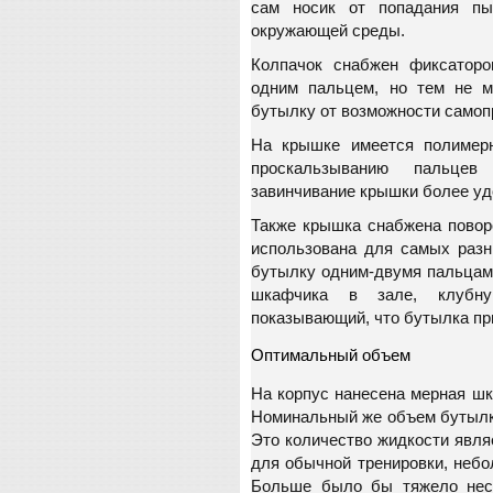
сам носик от попадания пы
окружающей среды.
Колпачок снабжен фиксаторо
одним пальцем, но тем не м
бутылку от возможности самоп
На крышке имеется полимерн
проскальзыванию пальце
завинчивание крышки более у
Также крышка снабжена повор
использована для самых разн
бутылку одним-двумя пальцами
шкафчика в зале, клубну
показывающий, что бутылка пр
Оптимальный объем
На корпус нанесена мерная шк
Номинальный же объем бутылки
Это количество жидкости явл
для обычной тренировки, небо
Больше было бы тяжело нест