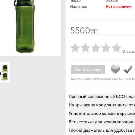
Товар:
(WB10)
Наличие:
Нет в наличии
5500тг.
Отзыво
Нет в наличии
Минимальное количество заказа этого то
Прочный современный ECO пласт
На крышке замок для защиты от 
Уплотнительное кольцо в крышке
Есть сеточка для использования
Гибкий держатель для удобства 