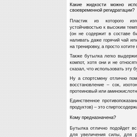
Какие жидкости можно исп
своевременной регидратации?
Пластик из которого изго
устойчивостью к высоким темп
(он не содержит в составе б
наливать даже горячий чай ил
на тренировку, а просто хотите 
Также бутылка легко выдержи
компот, хотя они и не относя
сказал, что использовать эту 
Ну а спортсмену отлично пом
восстановление – сок, изото
протеиновый или аминокислотн
Единственное противопоказан
продуктов) – это спиртосодер
Кому предназначена?
Бутылка отлично подойдет вс
для увеличения силы, для 