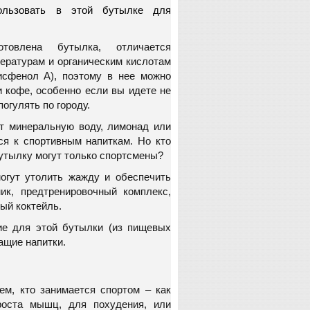
ользовать в этой бутылке для
товлена бутылка, отличается
ературам и органическим кислотам
исфенол А), поэтому в нее можно
и кофе, особенно если вы идете не
погулять по городу.
т минеральную воду, лимонад или
тся к спортивным напиткам. Но кто
бутылку могут только спортсмены?
огут утолить жажду и обеспечить
ник, предтренировочный комплекс,
ый коктейль.
ие для этой бутылки (из пищевых
жащие напитки.
ем, кто занимается спортом – как
роста мышц, для похудения, или