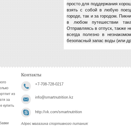
просто для поддержания хорош
взять с собой в любую поезд
городе, так и за городом. Пикн
в любом путешествии така
Отправляясь в отпуск, также н
всегда полезно в незнакомо
безопасный запас воды (или дру
Контакты
ного
+7-708-728-0217
олько
ортпит из
info@smartnutrition.kz
атя за
е купить
http://vk.com/smartnutrition
бавки
Адрес магазина спортивного питания: