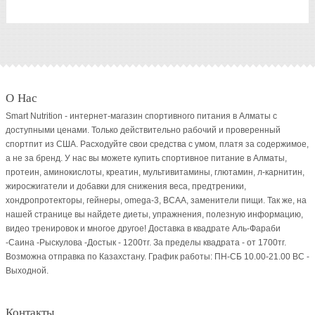
О Нас
Smart Nutrition - интернет-магазин спортивного питания в Алматы с
доступными ценами. Только действительно рабочий и проверенный
спортпит из США. Расходуйте свои средства с умом, платя за содержимое,
а не за бренд. У нас вы можете купить спортивное питание в Алматы,
протеин, аминокислоты, креатин, мультивитамины, глютамин, л-карнитин,
жиросжигатели и добавки для снижения веса, предтреники,
хондропротекторы, гейнеры, omega-3, BCAA, заменители пищи. Так же, на
нашей странице вы найдете диеты, упражнения, полезную информацию,
видео тренировок и многое другое! Доставка в квадрате Аль-Фараби
-Саина -Рыскулова -Достык - 1200тг. За пределы квадрата - от 1700тг.
Возможна отправка по Казахстану. График работы: ПН-СБ 10.00-21.00 ВC -
Выходной.
Контакты