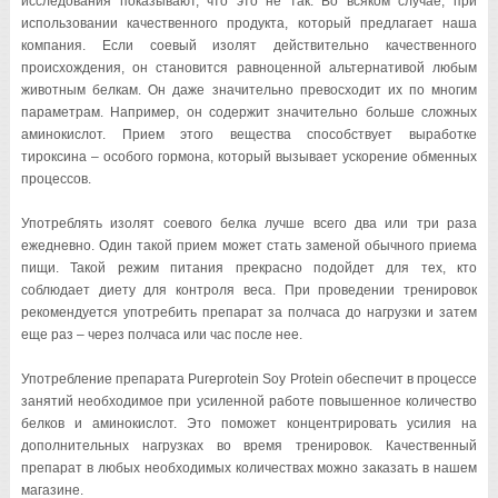
исследования показывают, что это не так. Во всяком случае, при
использовании качественного продукта, который предлагает наша
компания. Если соевый изолят действительно качественного
происхождения, он становится равноценной альтернативой любым
животным белкам. Он даже значительно превосходит их по многим
параметрам. Например, он содержит значительно больше сложных
аминокислот. Прием этого вещества способствует выработке
тироксина – особого гормона, который вызывает ускорение обменных
процессов.
Употреблять изолят соевого белка лучше всего два или три раза
ежедневно. Один такой прием может стать заменой обычного приема
пищи. Такой режим питания прекрасно подойдет для тех, кто
соблюдает диету для контроля веса. При проведении тренировок
рекомендуется употребить препарат за полчаса до нагрузки и затем
еще раз – через полчаса или час после нее.
Употребление препарата Pureprotein Soy Protein обеспечит в процессе
занятий необходимое при усиленной работе повышенное количество
белков и аминокислот. Это поможет концентрировать усилия на
дополнительных нагрузках во время тренировок. Качественный
препарат в любых необходимых количествах можно заказать в нашем
магазине.