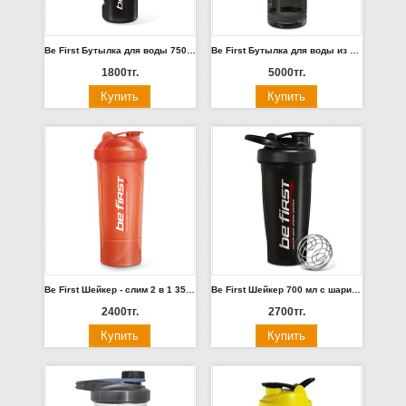
Be First Бутылка для воды 750 мл с крышкой (Белая, черная, розовая, прозрачная) (75NL-**)
Be First Бутылка для воды из тритана с трубочкой внутри 750 мл черная (WB09-NL)
1800тг.
5000тг.
Be First Шейкер - слим 2 в 1 350 мл серый, коралловый, морская волна, черный (TS 1349-**)
Be First Шейкер 700 мл с шариком и держателем, черный (TS 1396-Blk)
2400тг.
2700тг.