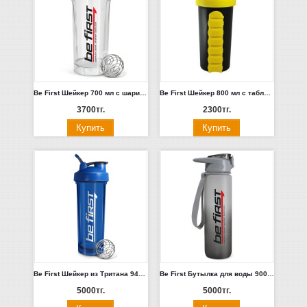
Be First Шейкер 700 мл с шариком и держателем, серая крышка (TS 1395-Grey)
Be First Шейкер 800 мл с таблетницей, желтая крышка (TS 1025)
3700тг.
2300тг.
Be First Шейкер из Тритана 946 мл с шариком и держателем (черный, синий, серый) (MS 902-**)
Be First Бутылка для воды 900 мл (SN2035-Grey-Frost)
5000тг.
5000тг.