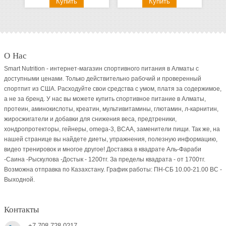
О Нас
Smart Nutrition - интернет-магазин спортивного питания в Алматы с
доступными ценами. Только действительно рабочий и проверенный
спортпит из США. Расходуйте свои средства с умом, платя за содержимое,
а не за бренд. У нас вы можете купить спортивное питание в Алматы,
протеин, аминокислоты, креатин, мультивитамины, глютамин, л-карнитин,
жиросжигатели и добавки для снижения веса, предтреники,
хондропротекторы, гейнеры, omega-3, BCAA, заменители пищи. Так же, на
нашей странице вы найдете диеты, упражнения, полезную информацию,
видео тренировок и многое другое! Доставка в квадрате Аль-Фараби
-Саина -Рыскулова -Достык - 1200тг. За пределы квадрата - от 1700тг.
Возможна отправка по Казахстану. График работы: ПН-СБ 10.00-21.00 ВC -
Выходной.
Контакты
+7-708-728-0217