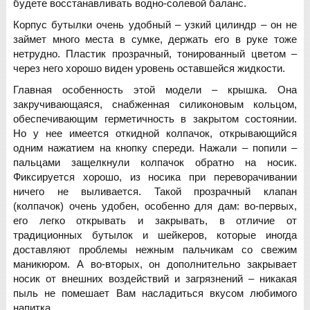
будете восстанавливать водно-солевой баланс.
Корпус бутылки очень удобный – узкий цилиндр – он не
займет много места в сумке, держать его в руке тоже
нетрудно. Пластик прозрачный, тонированный цветом –
через него хорошо виден уровень оставшейся жидкости.
Главная особенность этой модели – крышка. Она
закручивающаяся, снабженная силиконовым кольцом,
обеспечивающим герметичность в закрытом состоянии.
Но у нее имеется откидной колпачок, открывающийся
одним нажатием на кнопку спереди. Нажали – попили –
пальцами защелкнули колпачок обратно на носик.
Фиксируется хорошо, из носика при переворачивании
ничего не выливается. Такой прозрачный клапан
(колпачок) очень удобен, особенно для дам: во-первых,
его легко открывать и закрывать, в отличие от
традиционных бутылок и шейкеров, которые иногда
доставляют проблемы нежным пальчикам со свежим
маникюром. А во-вторых, он дополнительно закрывает
носик от внешних воздействий и загрязнений – никакая
пыль не помешает Вам насладиться вкусом любимого
напитка.