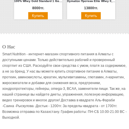
100% Whey Gold Standard 1 lbs. 0.45кг (Ваниль, Шоколад, Клубника)
Dymatize Протеин Elite Whey 0,9 кг. (Ваниль)
8000тг.
13800тг.
О Нас
Smart Nutrition - интернет-магазин спортивного питания в Алматы с
доступными ценами. Только действительно рабочий и проверенный
спортпит из США. Расходуйте свои средства с умом, платя за содержимое,
а не за бренд. У нас вы можете купить спортивное питание в Алматы,
протеин, аминокислоты, креатин, мультивитамины, глютамин, л-карнитин,
жиросжигатели и добавки для снижения веса, предтреники,
хондропротекторы, гейнеры, omega-3, BCAA, заменители пищи. Так же, на
нашей странице вы найдете диеты, упражнения, полезную информацию,
видео тренировок и многое другое! Доставка в квадрате Аль-Фараби
-Саина -Рыскулова -Достык - 1200тг. За пределы квадрата - от 1700тг.
Возможна отправка по Казахстану. График работы: ПН-СБ 10.00-21.00 ВC -
Выходной.