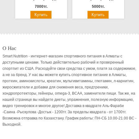
7000тг.
5000тг.
О Нас
Smart Nutrition - интернет-магазин спортивного питания в Алматы с
доступными ценами. Только действительно рабочий и проверенный
спортпит из США. Расходуйте свои средства с умом, платя за содержимое,
а не за бренд. У нас вы можете купить спортивное питание в Алматы,
протеин, аминокислоты, креатин, мультивитамины, глютамин, л-карнитин,
жиросжигатели и добавки для снижения веса, предтреники,
хондропротекторы, гейнеры, omega-3, BCAA, заменители пищи. Так же, на
нашей странице вы найдете диеты, упражнения, полезную информацию,
видео тренировок и многое другое! Доставка в квадрате Аль-Фараби
-Саина -Рыскулова -Достык - 1200тг. За пределы квадрата - от 1700тг.
Возможна отправка по Казахстану. График работы: ПН-СБ 10.00-21.00 ВC -
Выходной.