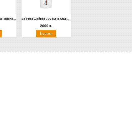
Be First Шейкер 700 мл (фиолетовый, оранжевый, серый, черный) (TS850**)
Be First Шейкер 700 мл (салатовая, красная, синяя, черная крышка) (TS 1037-***)
2000тг.