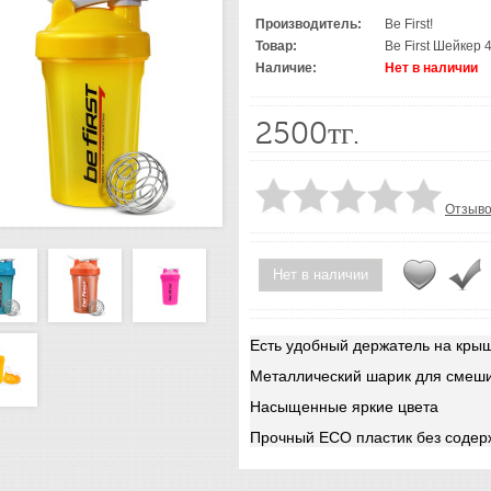
Производитель:
Be First!
Товар:
Be First Шейкер 
Наличие:
Нет в наличии
2500тг.
Отзыво
Нет в наличии
Есть удобный держатель на кры
Металлический шарик для смеш
Насыщенные яркие цвета
Прочный ECO пластик без содер