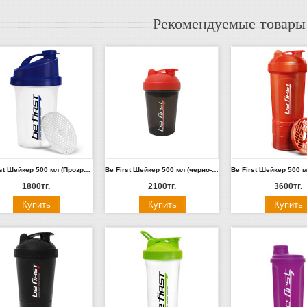
Рекомендуемые товары
Be First Шейкер 500 мл (Прозрачный, синяя крышка) (TS1255-***)
Be First Шейкер 500 мл (черно-красный, черно-синий, черно-прозрачный) (TS1327-**)
1800тг.
2100тг.
3600тг.