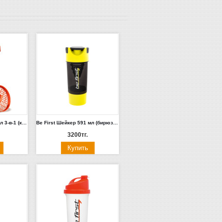
Be First Шейкер 500 мл 3-в-1 (красный, серый, белый, черный) (TS 1352-**)
Be First Шейкер 591 мл (бирюзовый, черный, синий, желтый) (TS 601-***)
3200тг.