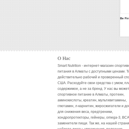
О Нас
Smart Nutrition - интернет-магазин спортив
питания в Алматы с доступными ценами. Т
действительно рабочий и проверенный сп
США. Расходуйте свои средства с умом, пл
содержимое, а не за бренд. У нас вы может
спортивное питание в Алматы, протеин,
аминокислоты, креатин, мультивитамины,
глютамин, л-карнитин, жиросжигатели и до
для снижения веса, предтреники,
хондропротекторы, гейнеры, omega-3, BCA
заменители пищи. Так же, на нашей стран