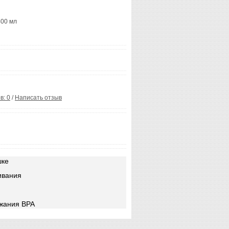
400 мл
в: 0
/
Написать отзыв
шке
ивания
жания BPA