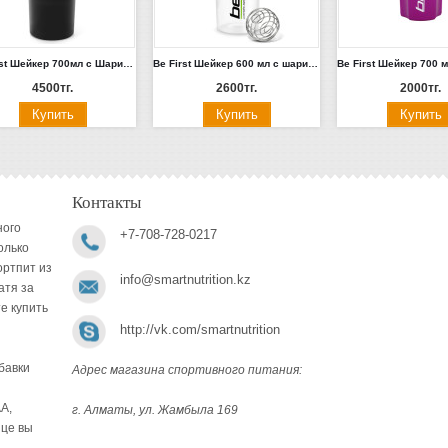
Be First Шейкер 700мл с Шариком из Тритана 3-в-1 черный (TS 1386-**)
Be First Шейкер 600 мл с шариком и держателем (красная, черная, зеленая, синяя, серая крышка) (TS 1356-**)
4500тг.
2600тг.
2000тг.
Контакты
ного
+7-708-728-0217
олько
ортпит из
info@smartnutrition.kz
атя за
е купить
http://vk.com/smartnutrition
бавки
Адрес магазина спортивного питания:
A,
г. Алматы, ул. Жамбыла 169
ице вы