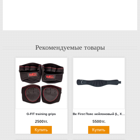
Рекомендуемые товары
G-FIT training grips
Be First Пояс нейлоновый (L, XL) (арт 806)
2500тг.
5500тг.