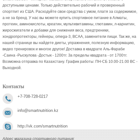
доступными ценами. Только действительно рабочий и проверенный
спортпит из США. Расходуйте свои средства с умом, платя за содержимое,
а не за бренд. У нас вы можете купить спортивное питание в Алматы,
протеин, аминокислоты, креатин, мультивитамины, глютамин, л-карнитин,
жиросжигатели и добавки для снижения веса, предтреники,
хондропротекторы, гейнеры, omega-3, BCAA, заменители пищи. Так же, на
нашей странице вы найдете диеты, упражнения, полезную информацию,
видео тренировок и многое другое! Доставка в квадрате Аль-Фараби
-Саина -Рыскулова -Достык - 1200тг. За пределы квадрата - от 1700тг.
Возможна отправка по Казахстану. График работы: ПН-СБ 10.00-21.00 ВC -
Выходной.
Контакты
+7-708-728-0217
info@smartnutrition.kz
http://vk.com/smartnutrition
Адрес магазина спортивного питания: