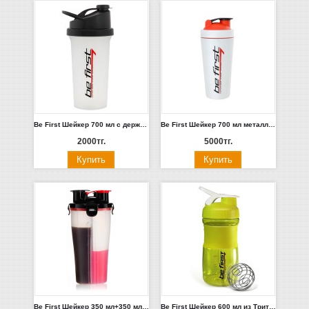
Be First Шейкер 700 мл с держателем (оранжевая, черная, красная, желтая крышка) (TS 1194-**)
Be First Шейкер 700 мл металлический (черный с красной крышкой, белый с красной крышкой) (TS 87-***)
2000тг.
5000тг.
Be First Шейкер 350 мл+350 мл гидра кап, с черной крышкой (TS 452-TRA)
Be First Шейкер 600 мл из Тритана с Шариком (лайм, черный) (TS 301-***)