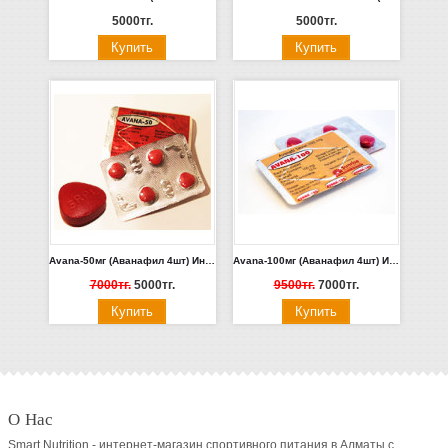
5000тг.
5000тг.
Avana-50мг (Аванафил 4шт) Индия
Avana-100мг (Аванафил 4шт) Индия
7000тг.
5000тг.
9500тг.
7000тг.
О Нас
Smart Nutrition - интернет-магазин спортивного питания в Алматы с