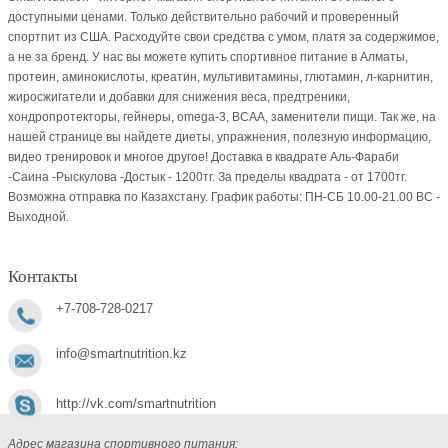
доступными ценами. Только действительно рабочий и проверенный
спортпит из США. Расходуйте свои средства с умом, платя за содержимое,
а не за бренд. У нас вы можете купить спортивное питание в Алматы,
протеин, аминокислоты, креатин, мультивитамины, глютамин, л-карнитин,
жиросжигатели и добавки для снижения веса, предтреники,
хондропротекторы, гейнеры, omega-3, BCAA, заменители пищи. Так же, на
нашей странице вы найдете диеты, упражнения, полезную информацию,
видео тренировок и многое другое! Доставка в квадрате Аль-Фараби
-Саина -Рыскулова -Достык - 1200тг. За пределы квадрата - от 1700тг.
Возможна отправка по Казахстану. График работы: ПН-СБ 10.00-21.00 ВC -
Выходной.
Контакты
+7-708-728-0217
info@smartnutrition.kz
http://vk.com/smartnutrition
Адрес магазина спортивного питания: