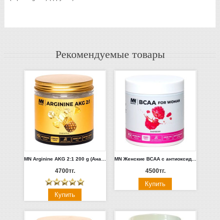
Рекомендуемые товары
MN Arginine AKG 2:1 200 g (Ананас)
MN Женские BCAA с антиоксидантами 200гр (Малина, Фруктовый пунш)
4700тг.
4500тг.