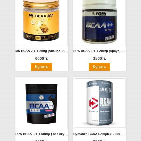
MN BCAA 2.1.1 200g (Ананас, Апельсин, Кола, Лимонад, Бабл гам)
RPS BCAA 8:1:1 200гр (Арбуз, ягоды, виноград, смородина, клубника, пушн)
6000тг.
3500тг.
RPS BCAA 8:1:1 500гр ( без вкуса)
Dymatize BCAA Complex 2200 200 tab.