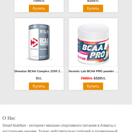
7000тг.
8200тг.
Dimatize BCAA Complex 2200 200 tab.
Genetic Lab BCAA PRO powder 250g/20 serv (клубника, ананас, Арбуз, Пунш)
0тг.
7000тг.
6500тг.
О Нас
Smart Nutrition - интернет-магазин спортивного питания в Алматы с
доступными ценами. Только действительно рабочий и проверенный