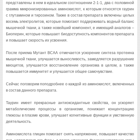
представлены в нем в идеальном соотношении 2-1-1, два с половиной
грамма микронизированных аминокислот, к которым относятся гаурин
с глутамином и тирозином. Также в состав препарата включены целых
восемь электролитов, которые помогают поддерживать водный баланс
мышечной ткани, а также новейший компонент, е имеющий аналогов –
Биоперин, которые повышает биодоступность компонентов препарата
и повышает скорость их усвоения.
После приема Мутант ВСАА отмечается ускорение синтеза протеина
мышечной ткани, улучшается выносливость, замедляется разрушение
миоцитов, улучшается восстановление организма в целом, а также
повышается иммунитет и улучшается общее самочувствие.
Сейчас поговорим поподробнее о каждой из аминокислот, включенных
в состав данного препарата.
Таурин имеет прекрасные антиоксидантные свойства, он ускоряет
метаболические процессы в организме, понижает концентрацию
глюкозы в плазме крови, улучшает когнитивные функции и умственную
деятельность.
Аминокислота глицин помогает снять напряжение, повышает качество