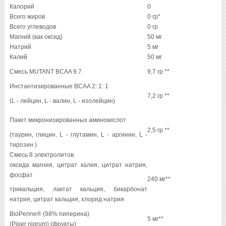
Калорий
0
Всего жиров
0 гр*
Всего углеводов
0 гр
Магний (как оксид)
50 мг
Натрий
5 мг
Калий
50 мг
Смесь MUTANT BCAA 9.7
9,7 гр **
Инстантизированные BCAA 2: 1: 1
7,2 гр **
(L - лейцин, L - валин, L - изолейцин)
Пакет микронизированных аминокислот
2,5 гр **
(таурин, глицин, L - глутамин, L - аргинин, L -
тирозин )
Смесь 8 электролитов
оксида магния, цитрат калия, цитрат натрия,
фосфат
240 мг**
трикальция, лактат кальция, бикарбонат
натрия, цитрат кальция, хлорид натрия
BioPerine® (98% пиперина)
5 мг**
(Piper nigrum) (фрукты)