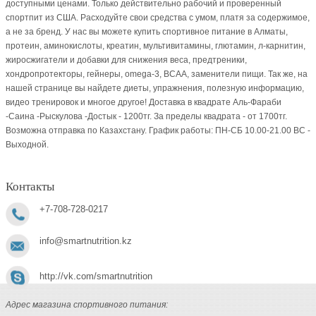
доступными ценами. Только действительно рабочий и проверенный
спортпит из США. Расходуйте свои средства с умом, платя за содержимое,
а не за бренд. У нас вы можете купить спортивное питание в Алматы,
протеин, аминокислоты, креатин, мультивитамины, глютамин, л-карнитин,
жиросжигатели и добавки для снижения веса, предтреники,
хондропротекторы, гейнеры, omega-3, BCAA, заменители пищи. Так же, на
нашей странице вы найдете диеты, упражнения, полезную информацию,
видео тренировок и многое другое! Доставка в квадрате Аль-Фараби
-Саина -Рыскулова -Достык - 1200тг. За пределы квадрата - от 1700тг.
Возможна отправка по Казахстану. График работы: ПН-СБ 10.00-21.00 ВC -
Выходной.
Контакты
+7-708-728-0217
info@smartnutrition.kz
http://vk.com/smartnutrition
Адрес магазина спортивного питания: