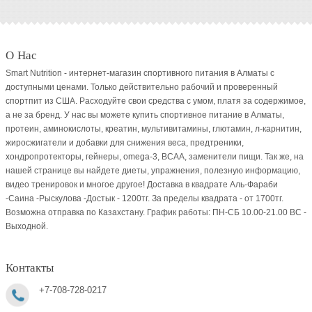
О Нас
Smart Nutrition - интернет-магазин спортивного питания в Алматы с
доступными ценами. Только действительно рабочий и проверенный
спортпит из США. Расходуйте свои средства с умом, платя за содержимое,
а не за бренд. У нас вы можете купить спортивное питание в Алматы,
протеин, аминокислоты, креатин, мультивитамины, глютамин, л-карнитин,
жиросжигатели и добавки для снижения веса, предтреники,
хондропротекторы, гейнеры, omega-3, BCAA, заменители пищи. Так же, на
нашей странице вы найдете диеты, упражнения, полезную информацию,
видео тренировок и многое другое! Доставка в квадрате Аль-Фараби
-Саина -Рыскулова -Достык - 1200тг. За пределы квадрата - от 1700тг.
Возможна отправка по Казахстану. График работы: ПН-СБ 10.00-21.00 ВC -
Выходной.
Контакты
+7-708-728-0217