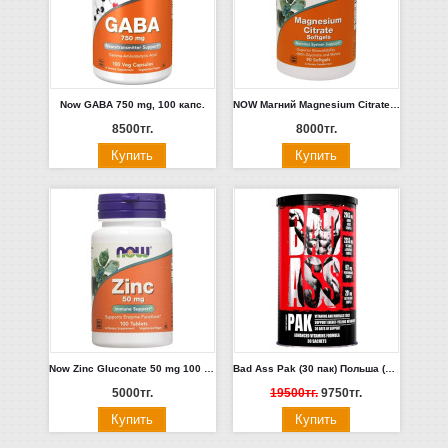
Now GABA 750 mg, 100 капс.
NOW Магний Magnesium Citrate 90 softgels.
8500тг.
8000тг.
Now Zinс Gluconate 50 mg 100 tabs.
Bad Ass Pak (30 пак) Польша (ИСТЕК СРОК ХРАНЕНИЯ, СКИДКА 50%)
5000тг.
19500тг.
9750тг.