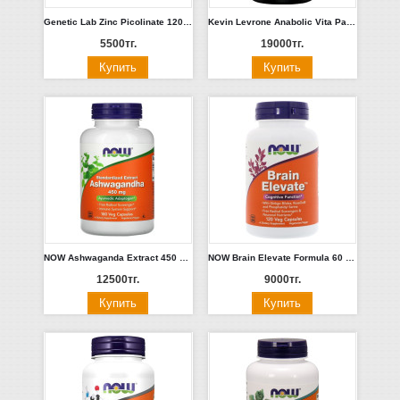
Genetic Lab Zinc Picolinate 120 капс.
Kevin Levrone Anabolic Vita Pak 30 пак.
5500тг.
19000тг.
NOW Ashwaganda Extract 450 mg, 180 капс
NOW Brain Elevate Formula 60 капс.
12500тг.
9000тг.